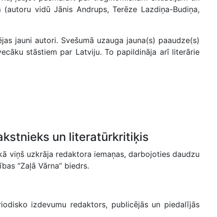
m (autoru vidū Jānis Andrups, Terēze Lazdiņa-Budiņa,
lcējas jauni autori. Svešumā uzauga jauna(s) paaudze(s)
āku stāstiem par Latviju. To papildināja arī literārie
kstnieks un literatūrkritiķis
aikā viņš uzkrāja redaktora iemaņas, darbojoties daudzu
ības “Zaļā Vārna” biedrs.
iodisko izdevumu redaktors, publicējās un piedalījās