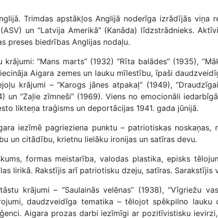
nglijā. Trimdas apstākļos Anglijā noderīga izrādījās viņa 
 (ASV) un “Latvija Amerikā” (Kanāda) līdzstrādnieks. Aktī
as preses biedrības Anglijas nodaļu.
oļu krājumi: “Mans marts” (1932) “Rīta balādes” (1935), “M
liecināja Aigara zemes un lauku mīlestību, īpaši daudzveidī
ejoļu krājumi – “Karogs jānes atpakaļ” (1949), “Draudzīga
) un “Zaļie zīmneši” (1969). Viens no emocionāli iedarbīg
vesto likteņa traģisms un deportācijas 1941. gada jūnijā.
ara iezīmē pagrieziena punktu – patriotiskas noskaņas, re
u un citādību, krietnu lielāku ironijas un satīras devu.
skums, formas meistarība, valodas plastika, episks tēloju
s lirikā. Rakstījis arī patriotisku dzeju, satīras. Sarakstīji
 stāstu krājumi – “Saulainās velēnas” (1938), “Vīgriežu v
rojumi, daudzveidīga tematika – tēlojot spēkpilno lauku d
liģenci. Aigara prozas darbi iezīmīgi ar pozitīvistisku ievirz