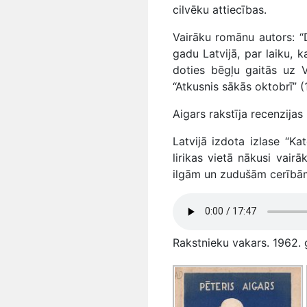
cilvēku attiecības.
Vairāku romānu autors: “D
gadu Latvijā, par laiku,
doties bēgļu gaitās uz 
“Atkusnis sākās oktobrī” (
Aigars rakstīja recenzijas
Latvijā izdota izlase “Ka
lirikas vietā nākusi vairā
ilgām un zudušām cerībām 
Rakstnieku vakars. 1962. g