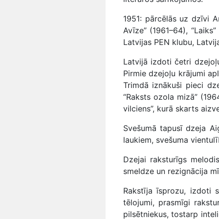
1951: pārcēlās uz dzīvi A
Avīze” (1961–64), “Laiks”
Latvijas PEN klubu, Latvij
Latvijā izdoti četri dzej
Pirmie dzejoļu krājumi ap
Trimdā iznākuši pieci dz
“Raksts ozola mizā” (1964
vilciens”, kurā skarts aiz
Svešumā tapusī dzeja Aig
laukiem, svešuma vientulīb
Dzejai raksturīgs melodi
smeldze un rezignācija mīla
Rakstīja īsprozu, izdoti
tēlojumi, prasmīgi rakstu
pilsētniekus, tostarp inte