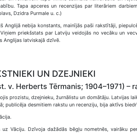
dabību. Tapa apceres un recenzijas par literāriem darbie
lavs, Dzidra Purmale u. c.)
š Anglijā nebija konstants, mainījās paši rakstītāji, piepu
Viņiem priekšstats par Latviju veidojās no vecāku un vecvec
s Anglijas latviskajā dzīvē.
STNIEKI UN DZEJNIEKI
st. v. Herberts Tērmanis; 1904–1971) – ra
ojis prozistu, dzejnieku, žurnālistu un domātāju. Latvijas l
ā; publicēja desmitiem rakstu un recenziju, bija aktīvs biedr
cija.
 uz Vāciju. Dzīvoja dažādās bēgļu nometnēs, vairāku per