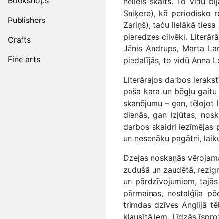
Bookshops
neliels skaits. To vidū bi
Sniķere), kā periodisko r
Publishers
Zariņš), taču lielākā ties
pieredzes cilvēki. Literā
Crafts
Jānis Andrups, Marta Land
Fine arts
piedalījās, to vidū Anna L
Literārajos darbos ierakst
paša kara un bēgļu gaitu
skanējumu – gan, tēlojot l
dienās, gan izjūtas, nosk
darbos skaidri iezīmējas 
un nesenāku pagātni, laiku
Dzejas noskaņās vērojama 
zudušā un zaudētā, rezign
un pārdzīvojumiem, tajās
pārmaiņas, nostalģija pēc
trimdas dzīves Anglijā tē
klausītājiem. Līdzās īspr