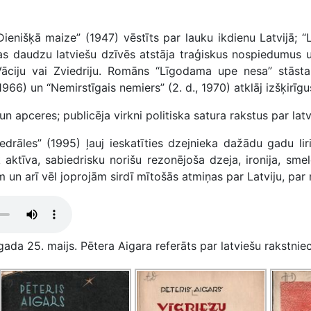
ienišķā maize” (1947) vēstīts par lauku ikdienu Latvijā; 
 kas daudzu latviešu dzīvēs atstāja traģiskus nospiedumus
Vāciju vai Zviedriju. Romāns “Līgodama upe nesa” stāst
1966) un “Nemirstīgais nemiers” (2. d., 1970) atklāj izšķirīg
 un apceres; publicēja virkni politiska satura rakstus par l
tedrāles” (1995) ļauj ieskatīties dzejnieka dažādu gadu lir
k aktīva, sabiedrisku norišu rezonējoša dzeja, ironija, smel
un arī vēl joprojām sirdī mītošās atmiņas par Latviju, par 
ada 25. maijs. Pētera Aigara referāts par latviešu rakstniec