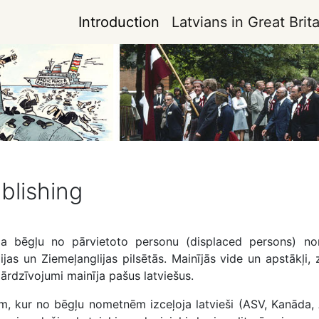
Introduction
Latvians in Great Brita
ublishing
a bēgļu no pārvietoto personu (displaced persons) nome
ijas un Ziemeļanglijas pilsētās. Mainījās vide un apstākļi
ārdzīvojumi mainīja pašus latviešus.
 kur no bēgļu nometnēm izceļoja latvieši (ASV, Kanāda, Aust