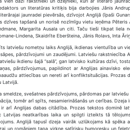
ja vien daži rakstnieki un dzejnieki, kuri ar literāro jaunra
edaktors un literatūras kritiķis bija darbojies Jānis Andr
a literārajai jaunradei pievērsās, dzīvojot Anglijā (īpaši Gu
rās dzīves tapšanā un norisē nozīmīgu vietu ieņēma Pēteris 
mane, Margarita Ausala un citi. Taču tieši tikpat liela no
omane-Lindena, Skaidrīte Eberšteina, Jānis Rolavs, Inta Āriņ
īts latviešu nometņu laiks Anglijā, ikdienas vientulība un vi
 sāpes, pārdzīvojumi un zaudējumi. Latviešu rakstniecība 
atviešu ikdienu šajā “salā”, gan latvisko kultūras dzīvi, tos
aņas, pārdzīvojumus, papildinot ar Anglijas ainavisko ele
paaudžu attiecības un nereti arī konfliktsituācijas. Proz
 Latvijā.
smeldze, svešatnes pārdzīvojums, pārdomas par latviešu pa
ācija, tomēr arī spīts, nesamierināšanās un cerības. Dzeja 
 ir arī Anglijas dabas citādība. Prozas tekstos dominē la
 Latvijas neatkarības laika un spilgti izteikts tā tēlojum
lojums. Anglijā tapusī dzeja vairāk uzlūkojams kā spēka a
ozai un romāniem tapa virkne satīrisku humoresku un feļet