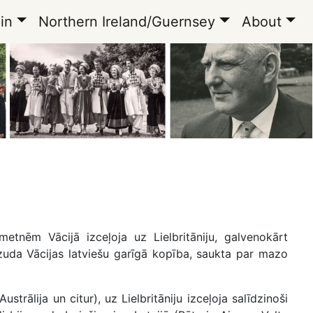
in
Northern Ireland/Guernsey
About
tnēm Vācijā izceļoja uz Lielbritāniju, galvenokārt
, zuda Vācijas latviešu garīgā kopība, saukta par mazo
rālija un citur), uz Lielbritāniju izceļoja salīdzinoši