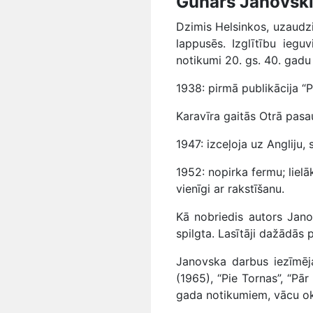
Gunars Janovsk
Dzimis Helsinkos, uzaudzis
lappusēs. Izglītību iegu
notikumi 20. gs. 40. gad
1938: pirmā publikācija “
Karavīra gaitās Otrā pasa
1947: izceļoja uz Angliju,
1952: nopirka fermu; lie
vienīgi ar rakstīšanu.
Kā nobriedis autors Jano
spilgta. Lasītāji dažādās p
Janovska darbus iezīmējas
(1965), “Pie Tornas”, “Pār
gada notikumiem, vācu ok