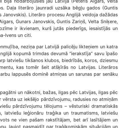
di bija nodarbojušies jau Latvijā (Pēteris Aigars, Velta
ups. Daļa literāro jaunradi uzsāka bēgļu gados (Guntis
nars Janovskis). Literāro procesu Anglijā veidoja dažādas
Aigars, Gunars Janovskis, Guntis Zariņš, Velta Sniķere,
zīme ir ikvienam, kurš jutās piederīgs, iesaistījās un
a-Ivens un citi.
enmuļība, neziņa par Latvijā palicēju likteņiem un katra
Anglijā kopumā trimdas devumā “ierakstīja” savu īpašo
tarp latviešu tikšanos klubos, biedrībās, koros, dziesmu
mentu, kas tomēr šeit atšķīrās no Latvijas. Literāros
as darbu lappusēs dominē atmiņas un sarunas par senāku
gātni un nākotni, bažas, ilgas pēc Latvijas, ilgas pēc
ir vērsta uz iekšējo pārdzīvojumu, radusies no atmiņām
tviešu pārdzīvojumu tēlojums – vēsturiski dramatiskās
s, latviešu leģionāru traģika un traumatisms, latviešu
vots ne vien pašam rakstītājam, bet arī lasītājiem un
onu, ļaujot pasmaidīt par traģikomiskām situācijām un