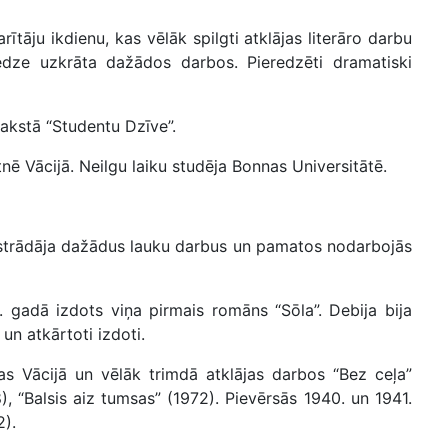
ītāju ikdienu, kas vēlāk spilgti atklājas literāro darbu
eredze uzkrāta dažādos darbos. Pieredzēti dramatiski
rakstā “Studentu Dzīve”.
nē Vācijā. Neilgu laiku studēja Bonnas Universitātē.
 strādāja dažādus lauku darbus un pamatos nodarbojās
 gadā izdots viņa pirmais romāns “Sōla”. Debija bija
 un atkārtoti izdoti.
tas Vācijā un vēlāk trimdā atklājas darbos “Bez ceļa”
), “Balsis aiz tumsas” (1972). Pievērsās 1940. un 1941.
).