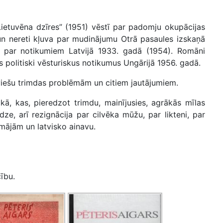
“Lietuvēna dzīres” (1951) vēstī par padomju okupācijas
 un nereti kļuva par mudinājumu Otrā pasaules izskaņā
a par notikumiem Latvijā 1933. gadā (1954). Romāni
us politiski vēsturiskus notikumus Ungārijā 1956. gadā.
atviešu trimdas problēmām un citiem jautājumiem.
ikā, kas, pieredzot trimdu, mainījusies, agrākās mīlas
dze, arī rezignācija par cilvēka mūžu, par likteni, par
mājām un latvisko ainavu.
ību.