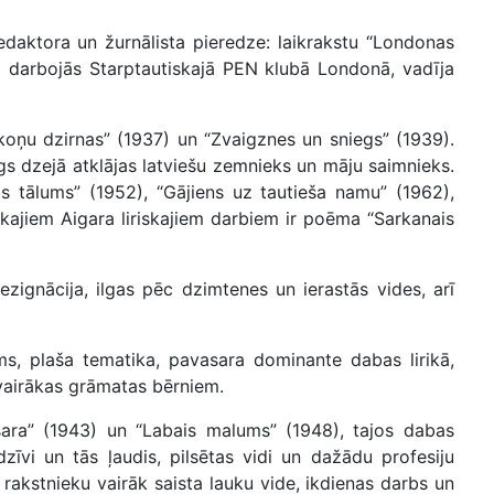
redaktora un žurnālista pieredze: laikrakstu “Londonas
vi darbojās Starptautiskajā PEN klubā Londonā, vadīja
ākoņu dzirnas” (1937) un “Zvaigznes un sniegs” (1939).
gs dzejā atklājas latviešu zemnieks un māju saimnieks.
is tālums” (1952), “Gājiens uz tautieša namu” (1962),
ākajiem Aigara liriskajiem darbiem ir poēma “Sarkanais
zignācija, ilgas pēc dzimtenes un ierastās vides, arī
ms, plaša tematika, pavasara dominante dabas lirikā,
s vairākas grāmatas bērniem.
asara” (1943) un “Labais malums” (1948), tajos dabas
zīvi un tās ļaudis, pilsētas vidi un dažādu profesiju
i, rakstnieku vairāk saista lauku vide, ikdienas darbs un