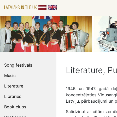
LATVIANS IN THE UK
Song festivals
Literature, P
Music
Literature
1946. un 1947. gadā daļ
koncentrējoties Vidusangl
Libraries
Latviju, pārbaudījumi un p
Book clubs
Salīdzinot ar citām zemēm,