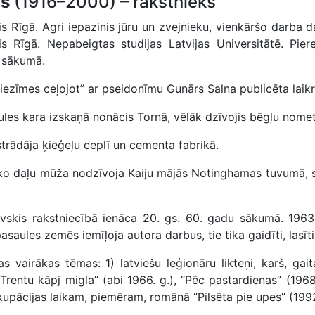
is
(1916–2000) – rakstnieks
 Rīgā. Agri iepazinis jūru un zvejnieku, vienkāršo darba dar
vis Rīgā. Nepabeigtas studijas Latvijas Universitātē. Pi
u sākumā.
Piezīmes ceļojot” ar pseidonīmu Gunārs Salna publicēta laik
ules kara izskaņā nonācis Tornā, vēlāk dzīvojis bēgļu nomet
 strādāja ķieģeļu ceplī un cementa fabrikā.
lāko daļu mūža nodzīvoja Kaiju mājās Notinghamas tuvumā,
vskis rakstniecībā ienāca 20. gs. 60. gadu sākumā. 1963.
asaules zemēs iemīļoja autora darbus, tie tika gaidīti, lasīti
 vairākas tēmas: 1) latviešu leģionāru likteņi, karš, gai
 Trentu kāpj migla” (abi 1966. g.), “Pēc pastardienas” (1968
upācijas laikam, piemēram, romānā “Pilsēta pie upes” (1992