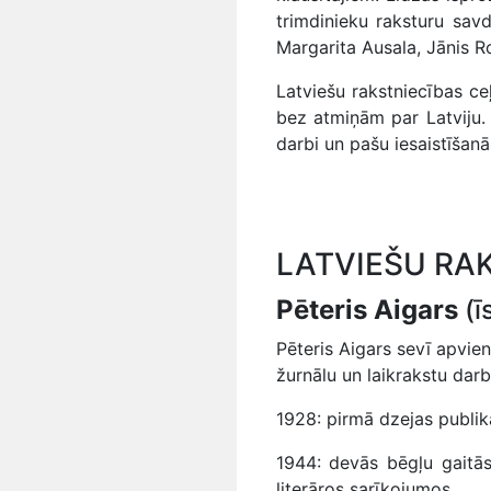
trimdinieku raksturu sav
Margarita Ausala, Jānis Ro
Latviešu rakstniecības ceļ
bez atmiņām par Latviju. 
darbi un pašu iesaistīšanā
LATVIEŠU RAK
Pēteris Aigars
(ī
Pēteris Aigars sevī apvien
žurnālu un laikrakstu darb
1928: pirmā dzejas publikā
1944: devās bēgļu gaitās
literāros sarīkojumos.