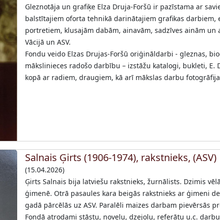
Gleznotāja un grafiķe Elza Druja-Foršū ir pazīstama ar savi
balstītajiem oforta tehnikā darinātajiem grafikas darbiem, 
portretiem, klusajām dabām, ainavām, sadzīves ainām un akti
Vācijā un ASV.
Fondu veido Elzas Drujas-Foršū oriģināldarbi - gleznas, bi
mākslinieces radošo darbību – izstāžu katalogi, bukleti, E. 
kopā ar radiem, draugiem, kā arī mākslas darbu fotogrāfijas
Salnais Ģirts (1906-1974), rakstnieks, (ASV)
(15.04.2026)
Ģirts Salnais bija latviešu rakstnieks, žurnālists. Dzimis 
ģimenē. Otrā pasaules kara beigās rakstnieks ar ģimeni dev
gadā pārcēlās uz ASV. Paralēli maizes darbam pievērsās pr
Fondā atrodami stāstu, noveļu, dzejoļu, referātu u.c. darb