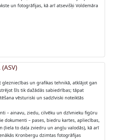
ste un fotogrāfijas, kā arī atsevišķi Voldemāra
 (ASV)
 glezniecības un grafikas tehnikā, atklājot gan
trējot šīs tik dažādās sabiedrības; tāpat
tēšana vēsturiski un sadzīviski noteiktās
i – ainavu, ziedu, cilvēku un dzīvnieku figūru
ie dokumenti – pases, biedru kartes, apliecības,
(liela to daļa zviedru un angļu valodās), kā arī
 senākās Kronbergu dzimtas fotogrāfijas