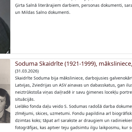
Ģirta Salnā literārajiem darbiem, personas dokumenti, sarak
un Mildas Salno dokumenti.
Soduma Skaidrīte (1921-1999), māksliniece,
(31.03.2026)
Skaidrīte Soduma bija māksliniece, darbojusies galvenokārt
Latvijas, Zviedrijas un ASV ainavas un dabasskatus, gan ilus
neiztrūkstoša viņas daiļradē ir savu ģimenes locekļu portre
situācijās.
Lielāko fonda daļu veido S. Sodumas radošā darba dokument
zīmējumi, skices, uzmetumi. Fondu papildina arī biogrāfisk
dzimtas koks; tāpat arī sarakste ar draugiem un radiniekiem 
fotogrāfijas, kas aptver teju gadsimtu ilgu laikposmu, kur