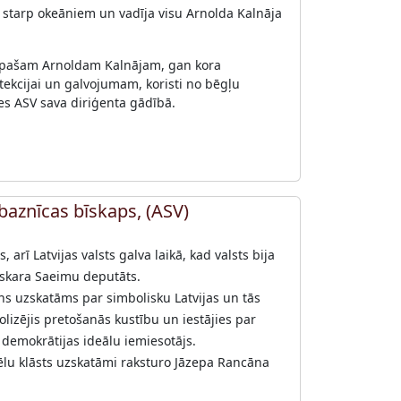
 starp okeāniem un vadīja visu Arnolda Kalnāja
n pašam Arnoldam Kalnājam, gan kora
otekcijai un galvojumam, koristi no bēgļu
es ASV sava diriģenta gādībā.
baznīcas bīskaps, (ASV)
 arī Latvijas valsts galva laikā, kad valsts bija
rmskara Saeimu deputāts.
ns uzskatāms par simbolisku Latvijas un tās
lizējis pretošanās kustību un iestājies par
 demokrātijas ideālu iemiesotājs.
tēlu klāsts uzskatāmi raksturo Jāzepa Rancāna