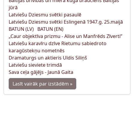
Baltijas brīvības un miera kuģa brauciens Baltijas
jūrā
Latviešu Dziesmu svētki pasaulē
Latviešu Dziesmu svētki Eslingenā 1947.g. 25.maijā
BATUN (LV)
BATUN (EN)
„Caur objektīva prizmu - Alise un Manfrēds Zīverti”
Latviešu karavīru dzīve Rietumu sabiedroto
karagūstekņu nometnēs
Dramaturgs un aktieris Uldis Siliņš
Latviešu sieviete trimdā
Sava ceļa gājējs - Jaunā Gaita
Lasīt vairāk par izstādēm »