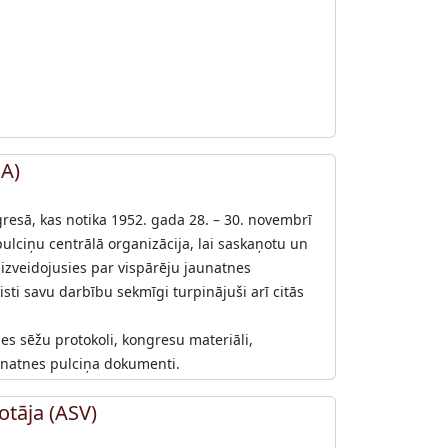
JA)
resā, kas notika 1952. gada 28. – 30. novembrī
ulciņu centrālā organizācija, lai saskaņotu un
 izveidojusies par vispārēju jaunatnes
sti savu darbību sekmīgi turpinājuši arī citās
des sēžu protokoli, kongresu materiāli,
aunatnes pulciņa dokumenti.
otāja (ASV)