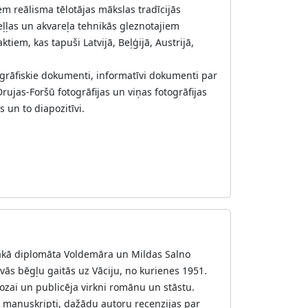
em reālisma tēlotājas mākslas tradīcijās
eļļas un akvareļa tehnikās gleznotajiem
em, kas tapuši Latvijā, Beļģijā, Austrijā,
ogrāfiskie dokumenti, informatīvi dokumenti par
Drujas-Foršū fotogrāfijas un viņas fotogrāfijas
 un to diapozitīvi.
vēlākā diplomāta Voldemāra un Mildas Salno
ās bēgļu gaitās uz Vāciju, no kurienes 1951.
ozai un publicēja virkni romānu un stāstu.
u manuskripti, dažādu autoru recenzijas par