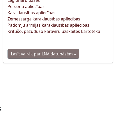
Leģionāru pases
Personu apliecības
Karaklausības apliecības
Zemessarga karaklausības apliecības
Padomju armijas karaklausības apliecības
Kritušo, pazudušo karavīru uzskaites kartotēka
Lasīt vairāk par LNA datubāzēm »
s