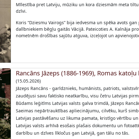
Mīlestība pret Latviju, mūziku un kora dziesmām meta tiltu
dzīvi.
Koris “Dziesmu Vairogs” bija iedvesma un spēka avots ga
dalībniekiem bēgļu gaitās Vācijā. Pateicoties A. Kalnāja pr
nometnēm drošības sajūtu atguva, izceļojot un apvienojoti
Rancāns Jāzeps (1886-1969), Romas katoļu 
(15.05.2026)
Jāzeps Rancāns - garīdznieks, humānists, patriots, valstsvīrs,
zaudējusi savu faktisko neatkarību, visu četru Latvijas pi
Būdams leģitīms Latvijas valsts galva trimdā, Jāzeps Rancā
Saeimas nepārtrauktības apliecinājumu, cilvēku, kurš simbo
Latvijas pastāvēšanu uz likuma pamata, kristīgo vērtību un
Latvijas valsts arhīvā esošais plašais dokumentu un fotoat
darbību un dzīves līkločus gan Latvijā, gan tālu no tās.