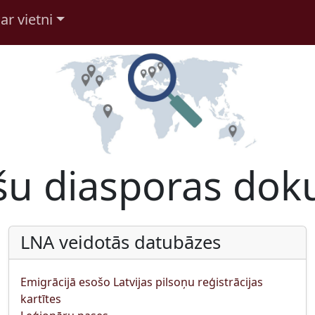
ar vietni
šu diasporas do
LNA veidotās datubāzes
Emigrācijā esošo Latvijas pilsoņu reģistrācijas
kartītes