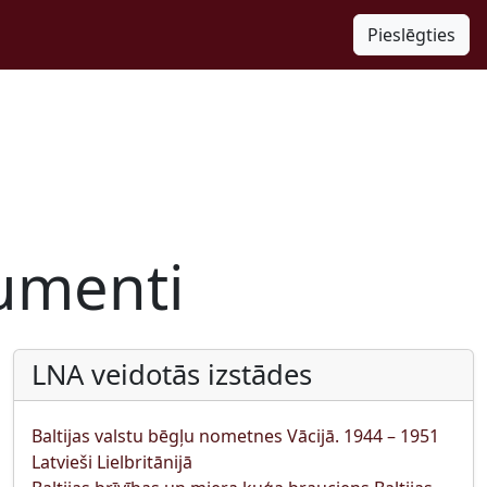
Pieslēgties
kumenti
LNA veidotās izstādes
Baltijas valstu bēgļu nometnes Vācijā. 1944 – 1951
Latvieši Lielbritānijā