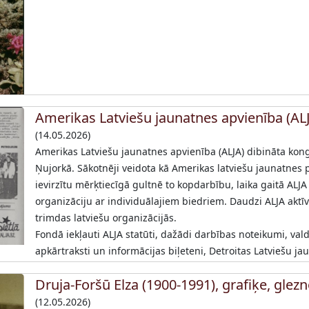
Amerikas Latviešu jaunatnes apvienība (AL
(14.05.2026)
Amerikas Latviešu jaunatnes apvienība (ALJA) dibināta kong
Ņujorkā. Sākotnēji veidota kā Amerikas latviešu jaunatnes p
ievirzītu mērķtiecīgā gultnē to kopdarbību, laika gaitā ALJA
organizāciju ar individuālajiem biedriem. Daudzi ALJA aktīvi
trimdas latviešu organizācijās.
Fondā iekļauti ALJA statūti, dažādi darbības noteikumi, val
apkārtraksti un informācijas biļeteni, Detroitas Latviešu j
Druja-Foršū Elza (1900-1991), grafiķe, glezn
(12.05.2026)