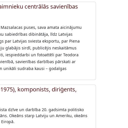
saimnieku centrālās savienības
, Mazsalacas puses, sava amata aicinājumu
sabiedrības dibinātāja, līdz Latvijas
gs par Latvijas sviesta eksportu, par Piena
ju glabājis sirdī, publicējis neskaitāmus
i, iespieddarbi un fotoattēli par Teodora
ienībā, savienības darbības pārskati ar
 un unikāli sudraba kausi – godalgas
-1975), komponists, diriģents,
ista dzīve un darbība 20. gadsimta politisko
keāns. Okeāns starp Latviju un Ameriku, okeāns
 Eiropā.