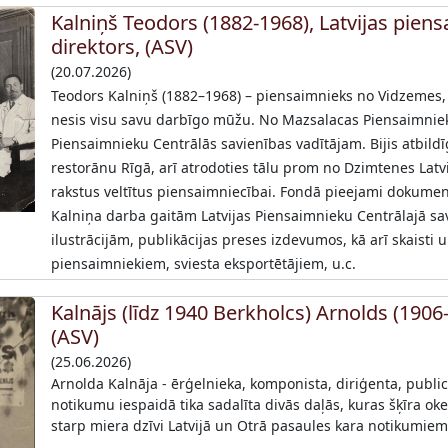
Kalniņš Teodors (1882-1968), Latvijas pien
direktors, (ASV)
(20.07.2026)
Teodors Kalniņš (1882–1968) – piensaimnieks no Vidzemes
nesis visu savu darbīgo mūžu. No Mazsalacas Piensaimnieku 
Piensaimnieku Centrālās savienības vadītājam. Bijis atbildī
restorānu Rīgā, arī atrodoties tālu prom no Dzimtenes Latvi
rakstus veltītus piensaimniecībai. Fondā pieejami dokument
Kalniņa darba gaitām Latvijas Piensaimnieku Centrālajā sav
ilustrācijām, publikācijas preses izdevumos, kā arī skaisti
piensaimniekiem, sviesta eksportētājiem, u.c.
Kalnājs (līdz 1940 Berkholcs) Arnolds (1906
(ASV)
(25.06.2026)
Arnolda Kalnāja - ērģelnieka, komponista, diriģenta, public
notikumu iespaidā tika sadalīta divās daļās, kuras šķīra o
starp miera dzīvi Latvijā un Otrā pasaules kara notikumiem