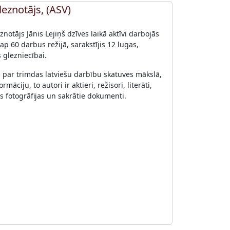
gleznotājs, (ASV)
notājs Jānis Lejiņš dzīves laikā aktīvi darbojās
ap 60 darbus režijā, sarakstījis 12 lugas,
glezniecībai.
u par trimdas latviešu darbību skatuves mākslā,
ciju, to autori ir aktieri, režisori, literāti,
žas fotogrāfijas un sakrātie dokumenti.