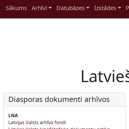
Sākums
Arhīvi
Datubāzes
Izstādes
P
Pāriet uz saturu
Latvie
Diasporas dokumenti arhīvos
LNA
Latvijas Valsts arhīva fondi