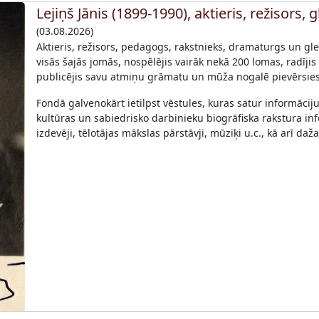
Lejiņš Jānis (1899-1990), aktieris, režisors, 
(03.08.2026)
Aktieris, režisors, pedagogs, rakstnieks, dramaturgs un glez
visās šajās jomās, nospēlējis vairāk nekā 200 lomas, radījis 
publicējis savu atmiņu grāmatu un mūža nogalē pievērsies 
Fondā galvenokārt ietilpst vēstules, kuras satur informācij
kultūras un sabiedrisko darbinieku biogrāfiska rakstura informā
izdevēji, tēlotājas mākslas pārstāvji, mūziķi u.c., kā arī da