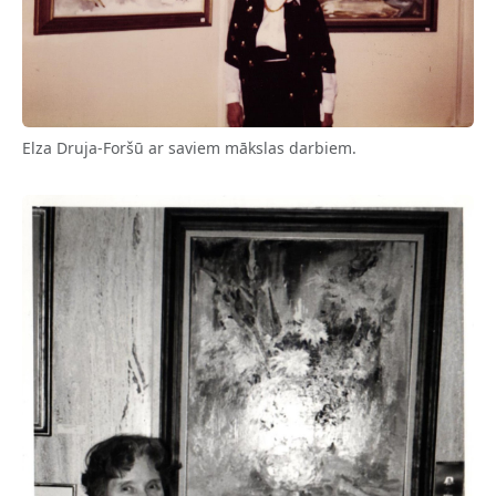
Elza Druja-Foršū ar saviem mākslas darbiem.