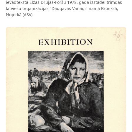
ievadteksta Elzas Drujas-Foršū 1978. gada izstādei trimdas
latviešu organizācijas "Daugavas Vanagi" namā Bronksā,
Ņujorkā (ASV).