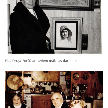
Elza Druja-Foršū ar saviem mākslas darbiem.