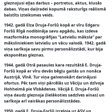
gleznojusi eļļas darbus – portretus, aktus, klusās
dabas. Viņas daiļradei kopumā raksturīgs reālismā
balstīts izteiksmes veids.
1942. gadā Elza Druja-Foršū kopā ar vīru Edgaru
Foršū Rīgā nodibināja savu apgādu, kas izdeva
mazformāta monogrāfijas “Latviešu māksla” par
māksliniekiem latviešu un vācu valodā. 1942. gadā
viņa sarīkoja savu pirmo personālizstādi, kur bija
eksponētas gleznas.
1944. gadā Otrā pasaules kara rezultātā E. Druja-
Foršū kopā ar vīru devās bēgļu gaitās un nonāca
Austrijā, Vīnē. Tur viņa galvenokārt darinājusi
ofortus. Pēc tam viņi pārcēlās uz Vāciju un dzīvoja
Hohheimā pie Vīsbādenes. Vācijā E. Druja-Foršū
viņa daudz gleznoja (lielākoties sadzīves ainas) un
sarīkoja arī vairākas personālizstādes.
1950. gadā E. Druja-Foršū izceļoja uz ASV un