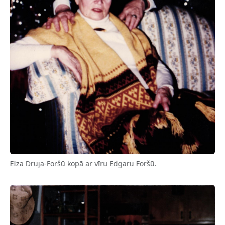
Elza Druja-Foršū kopā ar vīru Edgaru Foršū.