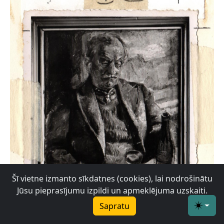
Šī vietne izmanto sīkdatnes (cookies), lai nodrošinātu
Jūsu pieprasījumu izpildi un apmeklējuma uzskaiti.
Sapratu
Toggle