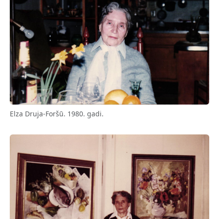
Elza Druja-Foršū. 1980. gadi.