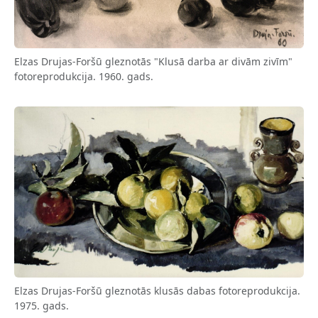
Elzas Drujas-Foršū gleznotās "Klusā darba ar divām zivīm"
fotoreprodukcija. 1960. gads.
Elzas Drujas-Foršū gleznotās klusās dabas fotoreprodukcija.
1975. gads.