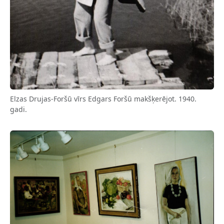
Elzas Drujas-Foršū vīrs Edgars Foršū makšķerējot. 1940.
gadi.