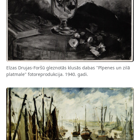
Elzas Drujas-Foršū gleznotās klusās dabas "Pīpenes un zilā
platmale" fotoreprodukcija. 1940. gadi.