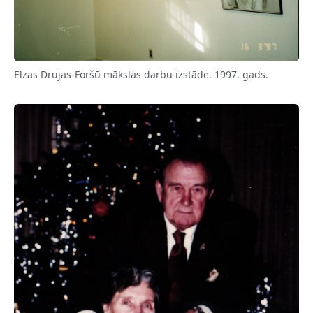
Elzas Drujas-Foršū mākslas darbu izstāde. 1997. gads.