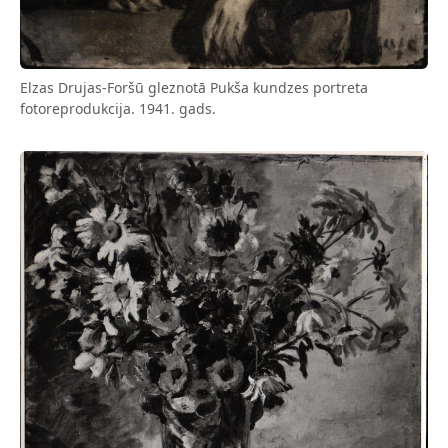
Elzas Drujas-Foršū gleznotā Pukša kundzes portreta
fotoreprodukcija. 1941. gads.