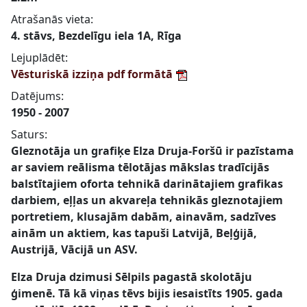
Atrašanās vieta:
4. stāvs, Bezdelīgu iela 1A, Rīga
Lejuplādēt:
Vēsturiskā izziņa pdf formātā
Datējums:
1950 - 2007
Saturs:
Gleznotāja un grafiķe Elza Druja-Foršū ir pazīstama
ar saviem reālisma tēlotājas mākslas tradīcijās
balstītajiem oforta tehnikā darinātajiem grafikas
darbiem, eļļas un akvareļa tehnikās gleznotajiem
portretiem, klusajām dabām, ainavām, sadzīves
ainām un aktiem, kas tapuši Latvijā, Beļģijā,
Austrijā, Vācijā un ASV.
Elza Druja dzimusi Sēlpils pagastā skolotāju
ģimenē. Tā kā viņas tēvs bijis iesaistīts 1905. gada