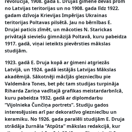
revolūcijā, 1908. gadā E. Drujas ģimene devās prom
no Latvijas teritorijas un no 1908. gada līdz 1922.
gadam dzīvoja Krievijas Impērijas Ukrainas
teritorijas Poltavas pilsētā. Jau no bērnības E.
Drujai paticis zīmēt, un mācoties N. Starickas
privātajā sieviešu ģimnāzijā Poltavā, kuru pabeidza
1917. gadā, viņai ieteikts pievērsties mākslas
studijām.
1923. gadā E. Druja kopā ar ģimeni atgriezās
Latvijā, un 1924. gadā iestājās Latvijas Mākslas
akadēmijā. Sākotnēji mācījās glezniecību pie
Valdemāra Tones, bet pēc tam studijas turpināja
Riharda Zariņa vadītajā grafikas meistardarbnīcā,
kuru pabeidza 1932. gadā ar diplomdarbu
“Vijolnieka Čunčiņa portrets”. Studiju gados
interesējusies arī par dekoratīvo glezniecību un
keramiku. No 1926. gada paralēli studijām E. Druja
strādāja žurnāla “Atpūta” mākslas redakcijā, kur