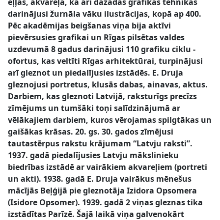
eļļas, akvareļa, kā arī dažādās grafikas tehnikās
darinājusi žurnāla vāku ilustrācijas, kopā ap 400.
Pēc akadēmijas beigšanas viņa bija aktīvi
pievērsusies grafikai un Rīgas pilsētas valdes
uzdevumā 8 gadus darinājusi 110 grafiku ciklu -
ofortus, kas veltīti Rīgas arhitektūrai, turpinājusi
arī gleznot un piedalījusies izstādēs. E. Druja
gleznojusi portretus, klusās dabas, ainavas, aktus.
Darbiem, kas gleznoti Latvijā, raksturīgs precīzs
zīmējums un tumšāki toņi salīdzinājumā ar
vēlākajiem darbiem, kuros vērojamas spilgtākas un
gaišākas krāsas. 20. gs. 30. gados zīmējusi
tautastērpus rakstu krājumam “Latvju raksti”.
1937. gadā piedalījusies Latvju mākslinieku
biedrības izstādē ar vairākiem akvareļiem (portreti
un akti). 1938. gadā E. Druja vairākus mēnešus
mācījās Beļģijā pie gleznotāja Izidora Opsomera
(Isidore Opsomer). 1939. gadā 2 viņas gleznas tika
izstādītas Parīzē. Šajā laikā viņa galvenokārt