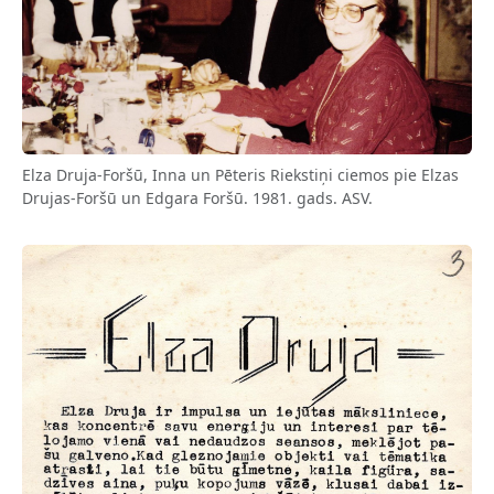
Elza Druja-Foršū, Inna un Pēteris Riekstiņi ciemos pie Elzas
Drujas-Foršū un Edgara Foršū. 1981. gads. ASV.