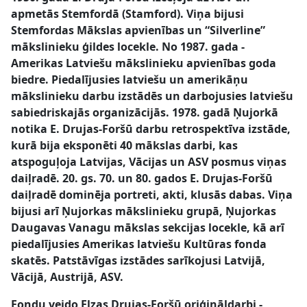
apmetās Stemfordā (Stamford). Viņa bijusi
Stemfordas Mākslas apvienības un “Silverline”
mākslinieku ģildes locekle. No 1987. gada -
Amerikas Latviešu mākslinieku apvienības goda
biedre. Piedalījusies latviešu un amerikāņu
mākslinieku darbu izstādēs un darbojusies latviešu
sabiedriskajās organizācijās. 1978. gadā Ņujorkā
notika E. Drujas-Foršū darbu retrospektīva izstāde,
kurā bija eksponēti 40 mākslas darbi, kas
atspoguļoja Latvijas, Vācijas un ASV posmus viņas
daiļradē. 20. gs. 70. un 80. gados E. Drujas-Foršū
daiļradē dominēja portreti, akti, klusās dabas. Viņa
bijusi arī Ņujorkas mākslinieku grupā, Ņujorkas
Daugavas Vanagu mākslas sekcijas locekle, kā arī
piedalījusies Amerikas latviešu Kultūras fonda
skatēs. Patstāvīgas izstādes sarīkojusi Latvijā,
Vācijā, Austrijā, ASV.
Fondu veido Elzas Drujas-Foršū oriģināldarbi -