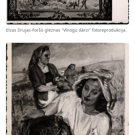
Elzas Drujas-Foršū gleznas "Vīnogu dārzi" fotoreprodukcija.