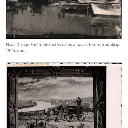
Elzas Drujas-Foršū gleznotās ostas ainavas fotoreprodukcija.
1940. gadi.