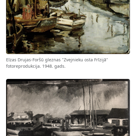
Elzas Drujas-Foršū gleznas "Zvejnieku osta Frīzijā"
fotoreprodukcija. 1948. gads.