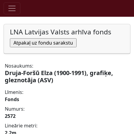
Pāriet uz saturu
LNA Latvijas Valsts arhīva fonds
Nosaukums:
Druja-Foršū Elza (1900-1991), grafiķe,
gleznotāja (ASV)
Līmenis:
Fonds
Numurs:
2572
Lineārie metri:
2.2m