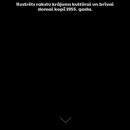
Ilustrēts rakstu krājums kultūrai un brīvai
domai kopš 1955. gada.
Scroll
down