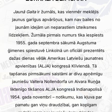
Jaunā Gaita
ir žurnāls, kas vienmēr meklējis
jaunus garīgus apvāršņus, kam nav bailes no
jaunām idejām un neparastiem izteiksmes
līdzekļiem. Žurnāla pirmais numurs tika iespiests
1955. gada septembra sākumā Augstuma
ģimenes spiestuvē Linkolnā un oficiāli prezentēts
dažas dienas vēlāk Amerikas Latviešu jaunatnes
apvienības (ALJA) kongresā Klīvlendā. Tā
tapšanas pirmsākumi saistāmi ar divu apņēmīgu
jauniešu Valtera Nollendorfa un Aivara Ruņģa
liktenīgo tikšanos ALJA kongresā Indianapolisā
1954. gada novembrī – notikumu, kas kļuva par
pamatu gan viņu draudzībai, gan kopīgam