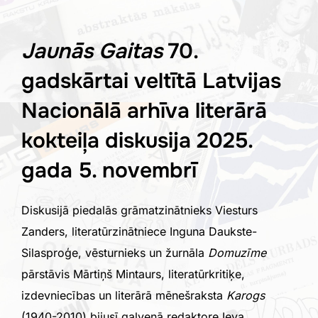
Jaunās Gaitas
70.
gadskārtai veltītā Latvijas
Nacionālā arhīva literārā
kokteiļa diskusija 2025.
gada 5. novembrī
Diskusijā piedalās grāmatzinātnieks Viesturs
Zanders, literatūrzinātniece Inguna Daukste-
Silasproģe, vēsturnieks un žurnāla
Domuzīme
pārstāvis Mārtiņš Mintaurs, literatūrkritiķe,
izdevniecības un literārā mēnešraksta
Karogs
(1940-2010) bijusī galvenā redaktore Ieva