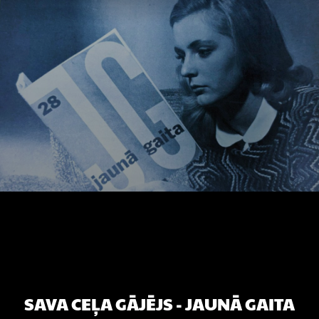
Skip
to
content
SAVA CEĻA GĀJĒJS - JAUNĀ GAITA