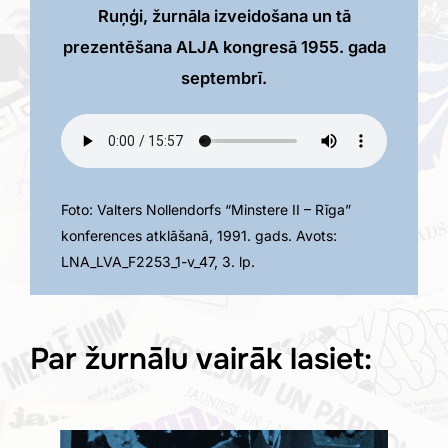
Ruņģi, žurnāla izveidošana un tā
prezentēšana ALJA kongresā 1955. gada
septembrī.
Foto: Valters Nollendorfs “Minstere II – Rīga”
konferences atklāšanā, 1991. gads. Avots:
LNA_LVA_F2253_1-v_47, 3. lp.
Par žurnālu vairāk lasiet: