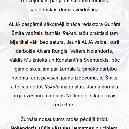
redzējumam par jauniešu lomu trimdas
sabiedriskās domas veidošanā.
ALJA paspārnē sākotnēji iznāca redaktora Gunāra
Šmita vadītais žurnāls
Raksti,
taču praktiski tam
bija tikai vāki bez satura. Jaunā ALJA valde, kurā
darbojās Aivars Ruņģis, Valters Nolendorfs,
Valdis Muižnieks un Konstantīns Sventeckis, pēc
ilgām diskusijām par žurnāla turpmāko darbību
nolēma radīt pavisam jaunu izdevumu, jo Šmits
atteicās nodot
Rakstu
materiālus. Jaunā žurnāla
organizēšanu uzņēmās Nollendorfs kā pirmais
redaktors.
Žurnāla nosaukums radās pēdējā brīdī.
Nollendorfs sūtīja vēstules jaunatnes pulciņiem,