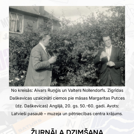
to
content
No kreisās: Aivars Ruņģis un
Valters Nollendorfs
. Zigrīdas
Daškevicas uzaicināti ciemos pie māsas Margaritas Putces
(dz. Daškevicas) Anglijā, 20. gs. 50.-60. gadi. Avots:
Latvieši pasaulē – muzeja un pētniecības centra krājums
.
ŽURNĀLA DZIMŠANA