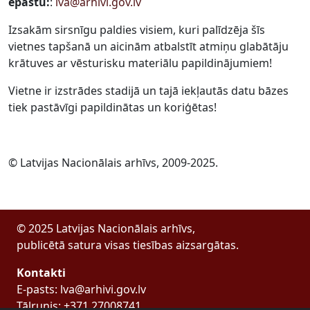
epastu:
:
lva@arhivi.gov.lv
Izsakām sirsnīgu paldies visiem, kuri palīdzēja šīs
vietnes tapšanā un aicinām atbalstīt atmiņu glabātāju
krātuves ar vēsturisku materiālu papildinājumiem!
Vietne ir izstrādes stadijā un tajā iekļautās datu bāzes
tiek pastāvīgi papildinātas un koriģētas!
© Latvijas Nacionālais arhīvs, 2009-2025.
© 2025 Latvijas Nacionālais arhīvs,
publicētā satura visas tiesības aizsargātas.
Kontakti
E-pasts: lva@arhivi.gov.lv
Tālrunis: +371 27008741