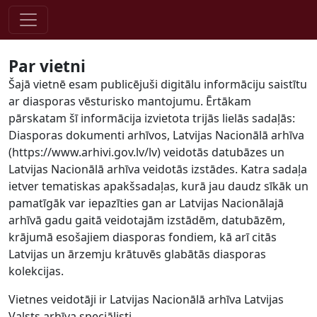
Pāriet uz saturu
Par vietni
Šajā vietnē esam publicējuši digitālu informāciju saistītu
ar diasporas vēsturisko mantojumu. Ērtākam
pārskatam šī informācija izvietota trijās lielās sadaļās:
Diasporas dokumenti arhīvos, Latvijas Nacionālā arhīva
(https://www.arhivi.gov.lv/lv) veidotās datubāzes un
Latvijas Nacionālā arhīva veidotās izstādes. Katra sadaļa
ietver tematiskas apakšsadaļas, kurā jau daudz sīkāk un
pamatīgāk var iepazīties gan ar Latvijas Nacionālajā
arhīvā gadu gaitā veidotajām izstādēm, datubāzēm,
krājumā esošajiem diasporas fondiem, kā arī citās
Latvijas un ārzemju krātuvēs glabātās diasporas
kolekcijas.
Vietnes veidotāji ir Latvijas Nacionālā arhīva Latvijas
Valsts arhīva speciālisti.