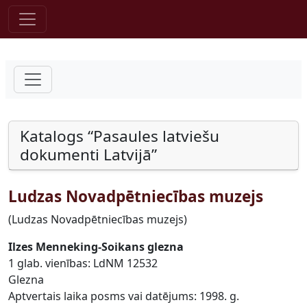
Pāriet uz saturu
Katalogs “Pasaules latviešu
dokumenti Latvijā”
Ludzas Novadpētniecības muzejs
(Ludzas Novadpētniecības muzejs)
Ilzes Menneking-Soikans glezna
1 glab. vienības: LdNM 12532
Glezna
Aptvertais laika posms vai datējums: 1998. g.