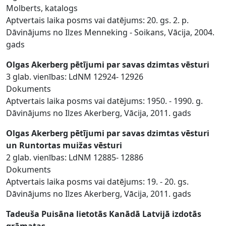
Molberts, katalogs
Aptvertais laika posms vai datējums: 20. gs. 2. p.
Dāvinājums no Ilzes Menneking - Soikans, Vācija, 2004.
gads
Olgas Akerberg pētījumi par savas dzimtas vēsturi
3 glab. vienības: LdNM 12924- 12926
Dokuments
Aptvertais laika posms vai datējums: 1950. - 1990. g.
Dāvinājums no Ilzes Akerberg, Vācija, 2011. gads
Olgas Akerberg pētījumi par savas dzimtas vēsturi
un Runtortas muižas vēsturi
2 glab. vienības: LdNM 12885- 12886
Dokuments
Aptvertais laika posms vai datējums: 19. - 20. gs.
Dāvinājums no Ilzes Akerberg, Vācija, 2011. gads
Tadeuša Puisāna lietotās Kanādā Latvijā izdotās