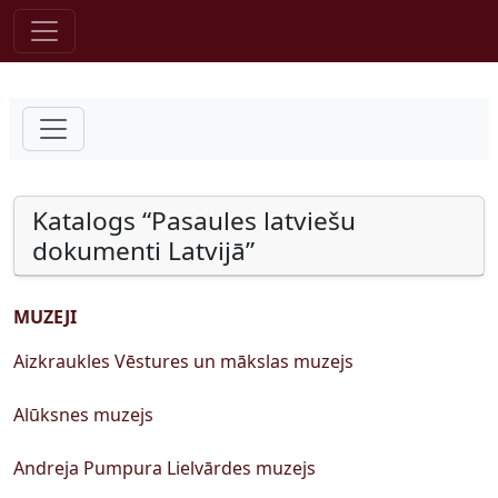
Pāriet uz saturu
Katalogs “Pasaules latviešu
dokumenti Latvijā”
MUZEJI
Aizkraukles Vēstures un mākslas muzejs
Alūksnes muzejs
Andreja Pumpura Lielvārdes muzejs