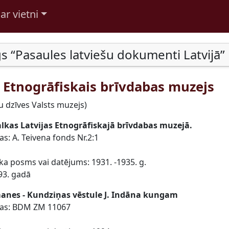
ar vietni
s “Pasaules latviešu dokumenti Latvijā”
s Etnogrāfiskais brīvdabas muzejs
ku dzīves Valsts muzejs)
lkas Latvijas Etnogrāfiskajā brīvdabas muzejā.
bas: A. Teivena fonds Nr.2:1
ika posms vai datējums: 1931. -1935. g.
93. gadā
anes - Kundziņas vēstule J. Indāna kungam
ības: BDM ZM 11067