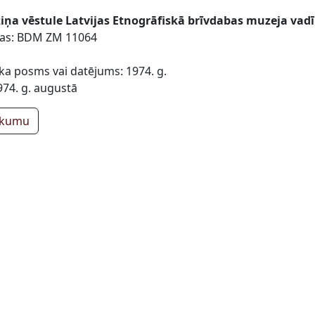
ņa vēstule Latvijas Etnogrāfiskā brīvdabas muzeja vadī
ības: BDM ZM 11064
ika posms vai datējums: 1974. g.
974. g. augustā
ākumu