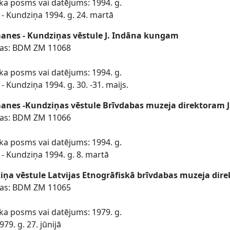
ika posms vai datējums: 1994. g.
- Kundziņa 1994. g. 24. martā
anes - Kundziņas vēstule J. Indāna kungam
ības: BDM ZM 11068
ika posms vai datējums: 1994. g.
- Kundziņa 1994. g. 30. -31. maijs.
anes -Kundziņas vēstule Brīvdabas muzeja direktoram 
ības: BDM ZM 11066
ika posms vai datējums: 1994. g.
- Kundziņa 1994. g. 8. martā
ņa vēstule Latvijas Etnogrāfiskā brīvdabas muzeja dir
ības: BDM ZM 11065
ika posms vai datējums: 1979. g.
79. g. 27. jūnijā