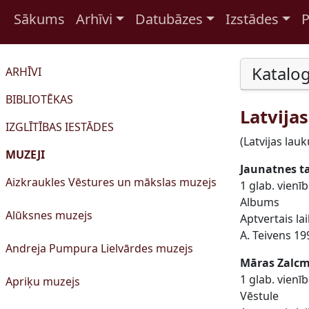
Sākums
Arhīvi
Datubāzes
Izstādes
P
Pāriet uz saturu
Katalog
ARHĪVI
BIBLIOTĒKAS
Latvija
IZGLĪTĪBAS IESTĀDES
(Latvijas lau
MUZEJI
Jaunatnes ta
Aizkraukles Vēstures un mākslas muzejs
1 glab. vienī
Albums
Alūksnes muzejs
Aptvertais la
A. Teivens 19
Andreja Pumpura Lielvārdes muzejs
Māras Zalcm
1 glab. vien
Apriķu muzejs
Vēstule