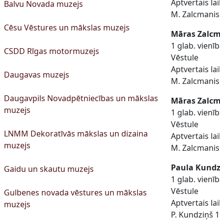
Aptvertais la
Balvu Novada muzejs
M. Zalcmanis 
Cēsu Vēstures un mākslas muzejs
Māras Zalcm
1 glab. vien
CSDD Rīgas motormuzejs
Vēstule
Aptvertais la
Daugavas muzejs
M. Zalcmanis 
Daugavpils Novadpētniecības un mākslas
Māras Zalcm
muzejs
1 glab. vien
Vēstule
LNMM Dekoratīvās mākslas un dizaina
Aptvertais la
muzejs
M. Zalcmanis 
Paula Kundzi
Gaidu un skautu muzejs
1 glab. vien
Vēstule
Gulbenes novada vēstures un mākslas
Aptvertais la
muzejs
P. Kundziņš 19