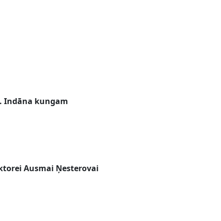
J. Indāna kungam
ektorei Ausmai Ņesterovai