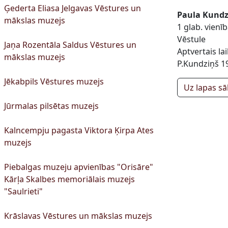
Ģederta Eliasa Jelgavas Vēstures un
Paula Kundzi
mākslas muzejs
1 glab. vien
Vēstule
Jaņa Rozentāla Saldus Vēstures un
Aptvertais la
mākslas muzejs
P.Kundziņš 1
Jēkabpils Vēstures muzejs
Uz lapas s
Jūrmalas pilsētas muzejs
Kalncempju pagasta Viktora Ķirpa Ates
muzejs
Piebalgas muzeju apvienības "Orisāre"
Kārļa Skalbes memoriālais muzejs
"Saulrieti"
Krāslavas Vēstures un mākslas muzejs