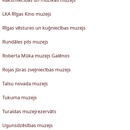
Rakstniecības un mūzikas muzejs
LKA Rīgas Kino muzejs
Rīgas vēstures un kuģniecības muzejs
Rundāles pils muzejs
Roberta Mūka muzejs Galēnos
Rojas Jūras zvejniecības muzejs
Talsu novada muzejs
Tukuma muzejs
Turaidas muzejrezervāts
Ugunsdzēsības muzejs