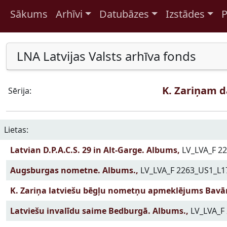
Sākums
Arhīvi
Datubāzes
Izstādes
P
Pāriet uz saturu
LNA Latvijas Valsts arhīva fonds
K. Zariņam d
Sērija:
Lietas:
Latvian D.P.A.C.S. 29 in Alt-Garge. Albums,
LV_LVA_F 2
Augsburgas nometne. Albums.,
LV_LVA_F 2263_US1_L1
K. Zariņa latviešu bēgļu nometņu apmeklējums Bavār
Latviešu invalīdu saime Bedburgā. Albums.,
LV_LVA_F