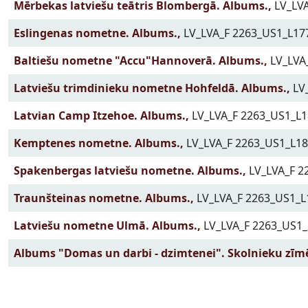
Mērbekas latviešu teātris Blombergā. Albums.,
LV_LVA
Eslingenas nometne. Albums.,
LV_LVA_F 2263_US1_L17
Baltiešu nometne "Accu"Hannoverā. Albums.,
LV_LVA
Latviešu trimdinieku nometne Hohfeldā. Albums.,
LV_
Latvian Camp Itzehoe. Albums.,
LV_LVA_F 2263_US1_L1
Kemptenes nometne. Albums.,
LV_LVA_F 2263_US1_L1
Spakenbergas latviešu nometne. Albums.,
LV_LVA_F 2
Traunšteinas nometne. Albums.,
LV_LVA_F 2263_US1_L
Latviešu nometne Ulmā. Albums.,
LV_LVA_F 2263_US1_
Albums "Domas un darbi - dzimtenei". Skolnieku zīmē