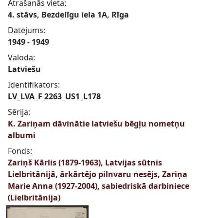
Atrašanās vieta:
4. stāvs, Bezdelīgu iela 1A, Rīga
Datējums:
1949 - 1949
Valoda:
Latviešu
Identifikators:
LV_LVA_F 2263_US1_L178
Sērija:
K. Zariņam dāvinātie latviešu bēgļu nometņu
albumi
Fonds:
Zariņš Kārlis (1879-1963), Latvijas sūtnis
Lielbritānijā, ārkārtējo pilnvaru nesējs, Zariņa
Marie Anna (1927-2004), sabiedriskā darbiniece
(Lielbritānija)