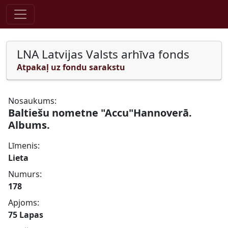
Pāriet uz saturu
LNA Latvijas Valsts arhīva fonds
Atpakaļ uz fondu sarakstu
Nosaukums:
Baltiešu nometne "Accu"Hannoverā.
Albums.
Līmenis:
Lieta
Numurs:
178
Apjoms:
75 Lapas