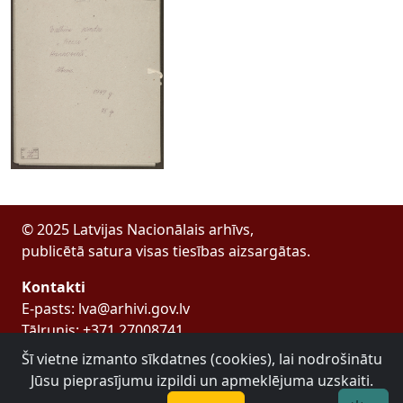
© 2025 Latvijas Nacionālais arhīvs,
publicētā satura visas tiesības aizsargātas.
Kontakti
E-pasts: lva@arhivi.gov.lv
Tālrunis: +371 27008741
Bezdelīgu 1A, Rīga
Šī vietne izmanto sīkdatnes (cookies), lai nodrošinātu
Latvijas Valsts arhīvs
Jūsu pieprasījumu izpildi un apmeklējuma uzskaiti.