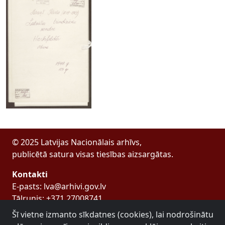
© 2025 Latvijas Nacionālais arhīvs,
publicētā satura visas tiesības aizsargātas.
Kontakti
E-pasts: lva@arhivi.gov.lv
Tālrunis: +371 27008741
Bezdelīgu 1A, Rīga
Šī vietne izmanto sīkdatnes (cookies), lai nodrošinātu
Latvijas Valsts arhīvs