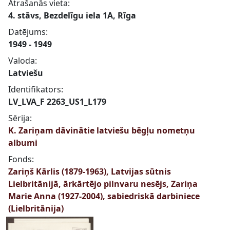
Atrašanās vieta:
4. stāvs, Bezdelīgu iela 1A, Rīga
Datējums:
1949 - 1949
Valoda:
Latviešu
Identifikators:
LV_LVA_F 2263_US1_L179
Sērija:
K. Zariņam dāvinātie latviešu bēgļu nometņu
albumi
Fonds:
Zariņš Kārlis (1879-1963), Latvijas sūtnis
Lielbritānijā, ārkārtējo pilnvaru nesējs, Zariņa
Marie Anna (1927-2004), sabiedriskā darbiniece
(Lielbritānija)