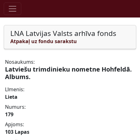
Pāriet uz saturu
LNA Latvijas Valsts arhīva fonds
Atpakaļ uz fondu sarakstu
Nosaukums:
Latviešu trimdinieku nometne Hohfeldā.
Albums.
Līmenis:
Lieta
Numurs:
179
Apjoms:
103 Lapas