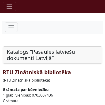
Pāriet uz saturu
Katalogs “Pasaules latviešu
dokumenti Latvijā”
RTU Zinātniskā bibliotēka
(RTU Zinātniskā bibliotēka)
Grāmata par būvniecību
1 glab. vienības: 0703007436
Grāmata