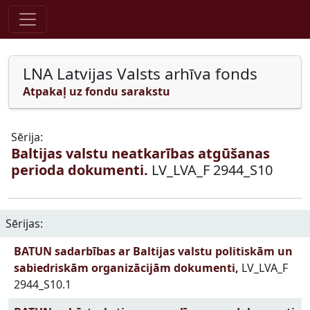
Pāriet uz saturu
LNA Latvijas Valsts arhīva fonds
Atpakaļ uz fondu sarakstu
Sērija:
Baltijas valstu neatkarības atgūšanas
perioda dokumenti.
LV_LVA_F 2944_S10
Sērijas:
BATUN sadarbības ar Baltijas valstu politiskām un
sabiedriskām organizācijām dokumenti,
LV_LVA_F
2944_S10.1