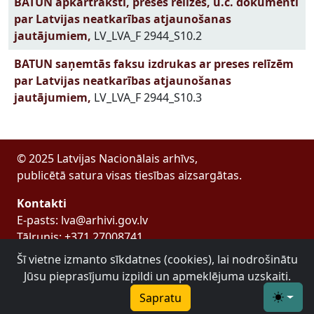
BATUN apkārtraksti, preses relīzes, u.c. dokumenti
par Latvijas neatkarības atjaunošanas
jautājumiem,
LV_LVA_F 2944_S10.2
BATUN saņemtās faksu izdrukas ar preses relīzēm
par Latvijas neatkarības atjaunošanas
jautājumiem,
LV_LVA_F 2944_S10.3
© 2025 Latvijas Nacionālais arhīvs,
publicētā satura visas tiesības aizsargātas.
Kontakti
E-pasts: lva@arhivi.gov.lv
Tālrunis: +371 27008741
Bezdelīgu 1A, Rīga
Šī vietne izmanto sīkdatnes (cookies), lai nodrošinātu
Latvijas Valsts arhīvs
Jūsu pieprasījumu izpildi un apmeklējuma uzskaiti.
Sapratu
Toggle