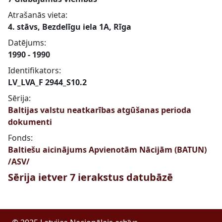
Atrašanās vieta:
4. stāvs, Bezdelīgu iela 1A, Rīga
Datējums:
1990 - 1990
Identifikators:
LV_LVA_F 2944_S10.2
Sērija:
Baltijas valstu neatkarības atgūšanas perioda
dokumenti
Fonds:
Baltiešu aicinājums Apvienotām Nācijām (BATUN)
/ASV/
Sērija ietver 7 ierakstus datubāzē