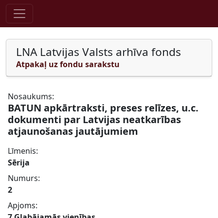
Pāriet uz saturu
LNA Latvijas Valsts arhīva fonds
Atpakaļ uz fondu sarakstu
Nosaukums:
BATUN apkārtraksti, preses relīzes, u.c.
dokumenti par Latvijas neatkarības
atjaunošanas jautājumiem
Līmenis:
Sērija
Numurs:
2
Apjoms:
7 Glabājamās vienības