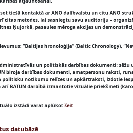
tkarības atjaunošanai.
sot tiešā kontaktā ar ANO dalībvalstu un citu ANO str
 citas metodes, lai sasniegtu savu auditoriju – organizē
tnes Ņujorkā, pasaules mēroga akcijas un demonstrāci
evumus: “Baltijas hronoloģija” (Baltic Chronology), “New
ministratīvās un politiskās darbības dokumenti: sēžu 
 biroja darbības dokumenti, amatpersonu raksti, runas
politisku notikumu relīzes un apkārtraksti, izdotie ies
kā arī BATUN darbībā izmantotie vizuālie priekšmeti (karo
tuālo izstādi varat aplūkot
šeit
stus datubāzē