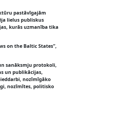
uktūru pastāvīgajām
ja lielus publiskus
jas, kurās uzmanība tika
s on the Baltic States”,
un sanāksmju protokoli,
 un publikācijas,
pieddarbi, nozīmīgāko
gi, nozīmītes, politisko