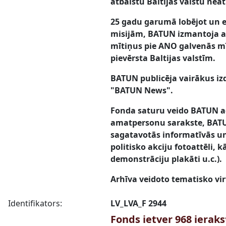
atbalstu Baltijas valstu nea
25 gadu garumā lobējot un e
misijām, BATUN izmantoja arī
mītiņus pie ANO galvenās mī
pievērsta Baltijas valstīm.
BATUN publicēja vairākus izd
"BATUN News".
Fonda saturu veido BATUN ad
amatpersonu sarakste, BATUN
sagatavotās informatīvās un 
politisko akciju fotoattēli, 
demonstrāciju plakāti u.c.).
Arhīva veidoto tematisko vir
Identifikators:
LV_LVA_F 2944
Fonds ietver 968 ierak