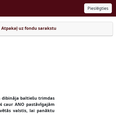
Pieslēgties
Atpakaļ uz fondu sarakstu
 dibināja baltiešu trimdas
TUN caur ANO pastāvīgajām
ētās valstis, lai panāktu