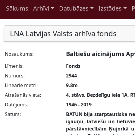
Sākums
Arhīvi
Datubāzes
Izstādes
P
Pāriet uz saturu
LNA Latvijas Valsts arhīva fonds
Baltiešu aicinājums A
Nosaukums:
Līmenis:
Fonds
Numurs:
2944
Lineārie metri:
9.8m
Atrašanās vieta:
4. stāvs, Bezdelīgu iela 1A, R
Datējums:
1946 - 2019
Saturs:
BATUN bija starptautiska ne
igauņu, latviešu un lietuv
pārstāvniecībām Ņujorkā un