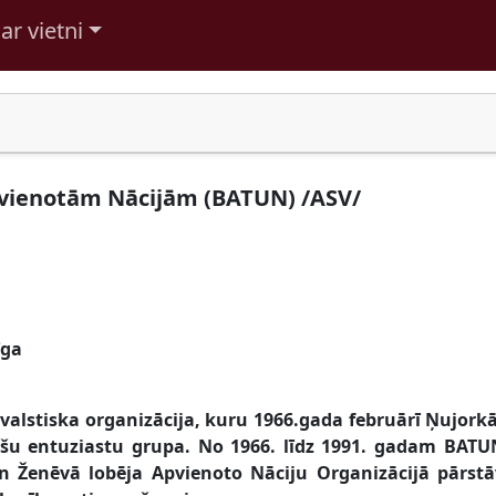
ar vietni
pvienotām Nācijām (BATUN) /ASV/
īga
valstiska organizācija, kuru 1966.gada februārī Ņujorkā
iešu entuziastu grupa. No 1966. līdz 1991. gadam BA
 Ženēvā lobēja Apvienoto Nāciju Organizācijā pārstāv