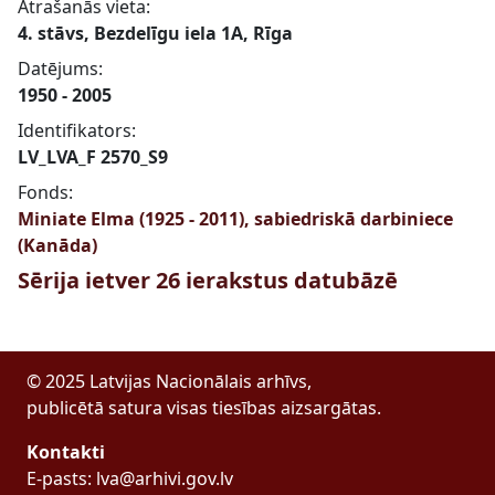
Atrašanās vieta:
4. stāvs, Bezdelīgu iela 1A, Rīga
Datējums:
1950 - 2005
Identifikators:
LV_LVA_F 2570_S9
Fonds:
Miniate Elma (1925 - 2011), sabiedriskā darbiniece
(Kanāda)
Sērija ietver 26 ierakstus datubāzē
© 2025 Latvijas Nacionālais arhīvs,
publicētā satura visas tiesības aizsargātas.
Kontakti
E-pasts: lva@arhivi.gov.lv