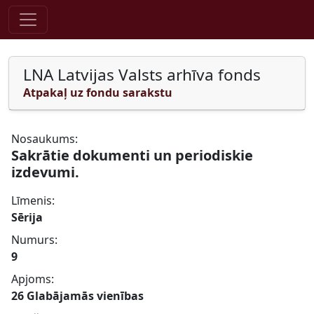
Pāriet uz saturu
LNA Latvijas Valsts arhīva fonds
Atpakaļ uz fondu sarakstu
Nosaukums:
Sakrātie dokumenti un periodiskie
izdevumi.
Līmenis:
Sērija
Numurs:
9
Apjoms:
26 Glabājamās vienības