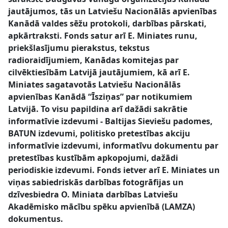
jautājumos, tās un Latviešu Nacionālās apvienības
Kanādā valdes sēžu protokoli, darbības pārskati,
apkārtraksti. Fonds satur arī E. Miniates runu,
priekšlasījumu pierakstus, tekstus
radioraidījumiem, Kanādas komitejas par
cilvēktiesībām Latvijā jautājumiem, kā arī E.
Miniates sagatavotās Latviešu Nacionālās
apvienības Kanādā “Īsziņas” par notikumiem
Latvijā. To visu papildina arī dažādi sakrātie
informatīvie izdevumi - Baltijas Sieviešu padomes,
BATUN izdevumi, politisko pretestības akciju
informatīvie izdevumi, informatīvu dokumentu par
pretestības kustībām apkopojumi, dažādi
periodiskie izdevumi. Fonds ietver arī E. Miniates un
viņas sabiedriskās darbības fotogrāfijas un
dzīvesbiedra O. Miniata darbības Latviešu
Akadēmisko mācību spēku apvienībā (LAMZA)
dokumentus.