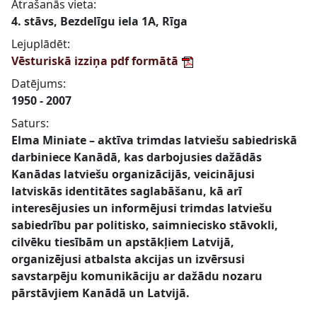
Atrašanās vieta:
4. stāvs, Bezdelīgu iela 1A, Rīga
Lejuplādēt:
Vēsturiskā izziņa pdf formātā
Datējums:
1950 - 2007
Saturs:
Elma Miniate – aktīva trimdas latviešu sabiedriskā
darbiniece Kanādā, kas darbojusies dažādās
Kanādas latviešu organizācijās, veicinājusi
latviskās identitātes saglabāšanu, kā arī
interesējusies un informējusi trimdas latviešu
sabiedrību par politisko, saimniecisko stāvokli,
cilvēku tiesībām un apstākļiem Latvijā,
organizējusi atbalsta akcijas un izvērsusi
savstarpēju komunikāciju ar dažādu nozaru
pārstāvjiem Kanādā un Latvijā.