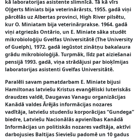
kā laboratorijas asistente slimnīcā. Tā kā vīrs
Oļģerts Miniats bija veterinārārsts, 1955. gadā viņi
pārcēlās uz Albertas provinci, High River pilsētu,
kur O. Miniatam bija veterinārprakse. 1964. gadā
viņi atgriezās Ontārio, un E. Miniate sāka studēt
mikrobioloģiju Gvelfas Universitātē (The University
of Guelph), 1972. gadā iegūstot zinātņu bakalaura
grādu mikrobioloģijā. Turpmāk, līdz pat aiziešanai
pensijā 1993. gadā, viņa strādājusi par bioķīmijas
laboratorijas asistenti Gvelfas Universitātē.
Paralēli savam pamatdarbam E. Miniate bijusi
Hamiltonas latviešu Kristus evanģēliski luteriskās
draudzes valdē, Daugavas Vanagu organizācijas
Kanādā valdes Ārējās informācijas nozares
vadītāja, latviešu studenšu korporācijas “Gundega”
biedre, Latviešu Nacionālās apvienības Kanādā
Informācijas un politiskās nozares vadītāja, aktīvi
darbojusies Baltijas Sieviešu padomē un 10 gadus