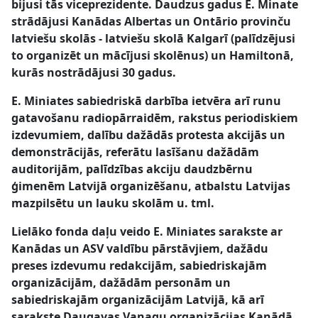
bijusi tās viceprezidente. Daudzus gadus E. Minate
strādājusi Kanādas Albertas un Ontārio provinču
latviešu skolās - latviešu skolā Kalgarī (palīdzējusi
to organizēt un mācījusi skolēnus) un Hamiltonā,
kurās nostrādājusi 30 gadus.
E. Miniates sabiedriskā darbība ietvēra arī runu
gatavošanu radiopārraidēm, rakstus periodiskiem
izdevumiem, dalību dažādās protesta akcijās un
demonstrācijās, referātu lasīšanu dažādām
auditorijām, palīdzības akciju daudzbērnu
ģimenēm Latvijā organizēšanu, atbalstu Latvijas
mazpilsētu un lauku skolām u. tml.
Lielāko fonda daļu veido E. Miniates sarakste ar
Kanādas un ASV valdību pārstāvjiem, dažādu
preses izdevumu redakcijām, sabiedriskajām
organizācijām, dažādām personām un
sabiedriskajām organizācijām Latvijā, kā arī
sarakste Daugavas Vanagu organizācijas Kanādā