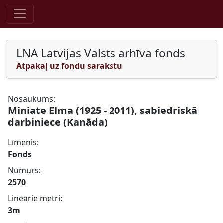
Pāriet uz saturu
LNA Latvijas Valsts arhīva fonds
Atpakaļ uz fondu sarakstu
Nosaukums:
Miniate Elma (1925 - 2011), sabiedriskā
darbiniece (Kanāda)
Līmenis:
Fonds
Numurs:
2570
Lineārie metri:
3m