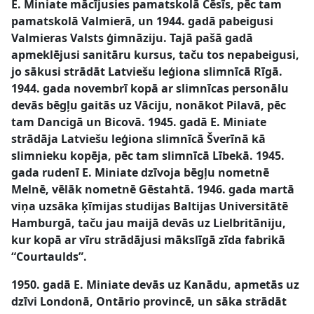
E. Miniate mācījusies pamatskolā Cēsīs, pēc tam
pamatskolā Valmierā, un 1944. gadā pabeigusi
Valmieras Valsts ģimnāziju. Tajā pašā gadā
apmeklējusi sanitāru kursus, taču tos nepabeigusi,
jo sākusi strādāt Latviešu leģiona slimnīcā Rīgā.
1944. gada novembrī kopā ar slimnīcas personālu
devās bēgļu gaitās uz Vāciju, nonākot Pilavā, pēc
tam Dancigā un Bicovā. 1945. gadā E. Miniate
strādāja Latviešu leģiona slimnīcā Šverīnā kā
slimnieku kopēja, pēc tam slimnīcā Lībekā. 1945.
gada rudenī E. Miniate dzīvoja bēgļu nometnē
Melnē, vēlāk nometnē Gēstahtā. 1946. gada martā
viņa uzsāka ķīmijas studijas Baltijas Universitātē
Hamburgā, taču jau maijā devās uz Lielbritāniju,
kur kopā ar vīru strādājusi mākslīgā zīda fabrikā
“Courtaulds”.
1950. gadā E. Miniate devās uz Kanādu, apmetās uz
dzīvi Londonā, Ontārio provincē, un sāka strādāt