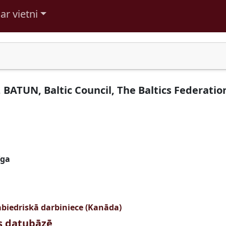
ar vietni
 BATUN, Baltic Council, The Baltics Federatio
īga
sabiedriskā darbiniece (Kanāda)
us datubāzē