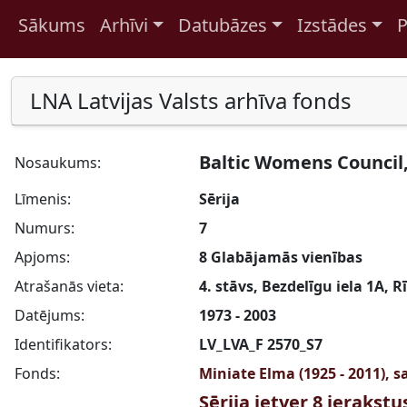
Sākums
Arhīvi
Datubāzes
Izstādes
P
Pāriet uz saturu
LNA Latvijas Valsts arhīva fonds
Baltic Womens Council,
Nosaukums:
Līmenis:
Sērija
Numurs:
7
Apjoms:
8 Glabājamās vienības
Atrašanās vieta:
4. stāvs, Bezdelīgu iela 1A, R
Datējums:
1973 - 2003
Identifikators:
LV_LVA_F 2570_S7
Fonds:
Miniate Elma (1925 - 2011), 
Sērija ietver 8 ierakst