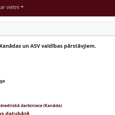
ar vietni
 Kanādas un ASV valdības pārstāvjiem.
īga
sabiedriskā darbiniece (Kanāda)
tus datubāzē