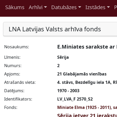
Sākums
Arhīvi
Datubāzes
Izstādes
P
Pāriet uz saturu
LNA Latvijas Valsts arhīva fonds
E.Miniates sarakste ar
Nosaukums:
Līmenis:
Sērija
Numurs:
2
Apjoms:
21 Glabājamās vienības
Atrašanās vieta:
4. stāvs, Bezdelīgu iela 1A, R
Datējums:
1970 - 2003
Identifikators:
LV_LVA_F 2570_S2
Fonds:
Miniate Elma (1925 - 2011), 
Sērija ietver 21 ieraks