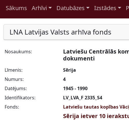
Sākums
Arhīvi
Datubāzes
Izstādes
P
Pāriet uz saturu
LNA Latvijas Valsts arhīva fonds
Latviešu Centrālās kom
Nosaukums:
dokumenti
Līmenis:
Sērija
Numurs:
4
Datējums:
1945 - 1990
Identifikators:
LV_LVA_F 2335_S4
Fonds:
Latviešu tautas kopības Vāci
Sērija ietver 10 ieraks