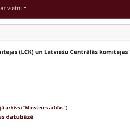
ar vietni
itejas (LCK) un Latviešu Centrālās komitejas 
jā arhīvs ("Minsteres arhīvs")
tus datubāzē