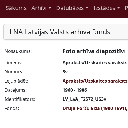
Sākums
Arhīvi
Datubāzes
Izstādes
P
Pāriet uz saturu
LNA Latvijas Valsts arhīva fonds
Foto arhīva diapozitīvi
Nosaukums:
Līmenis:
Apraksts/Uzskaites saraksts
Numurs:
3v
Lejuplādēt:
Apraksts/Uzskaites saraksts
Datējums:
1960 - 1986
Identifikators:
LV_LVA_F2572_US3v
Fonds:
Druja-Foršū Elza (1900-1991),