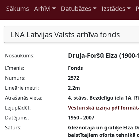
Sākums
Arhīvi
Datubāzes
Izstādes
P
Pāriet uz saturu
LNA Latvijas Valsts arhīva fonds
Druja-Foršū Elza (1900-
Nosaukums:
Līmenis:
Fonds
Numurs:
2572
Lineārie metri:
2.2m
Atrašanās vieta:
4. stāvs, Bezdelīgu iela 1A, R
Lejuplādēt:
Vēsturiskā izziņa pdf formā
Datējums:
1950 - 2007
Saturs:
Gleznotāja un grafiķe Elza D
balstītajiem oforta tehnikā 