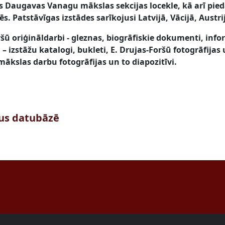
 Daugavas Vanagu mākslas sekcijas locekle, kā arī pied
s. Patstāvīgas izstādes sarīkojusi Latvijā, Vācijā, Austri
šū oriģināldarbi - gleznas, biogrāfiskie dokumenti, inf
 izstāžu katalogi, bukleti, E. Drujas-Foršū fotogrāfijas
mākslas darbu fotogrāfijas un to diapozitīvi.
tus datubāzē