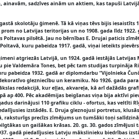
ainavām, sadzīves ainām un aktiem, kas tapuši Latvijā, 
gastā skolotāju ģimenē. Tā kā viņas tēvs bijis iesaistīts 
prom no Latvijas teritorijas un no 1908. gada līdz 1922.
s Poltavas pilsētā. Jau no bērnības E. Drujai paticis zīm
 Poltavā, kuru pabeidza 1917. gadā, viņai ieteikts pievēr
ģimeni atgriezās Latvijā, un 1924. gadā iestājās Latvija
u pie Valdemāra Tones, bet pēc tam studijas turpināja R
ru pabeidza 1932. gadā ar diplomdarbu “Vijolnieka Čunč
 dekoratīvo glezniecību un keramiku. No 1926. gada paral
kslas redakcijā, kur eļļas, akvareļa, kā arī dažādās graf
opā ap 400. Pēc akadēmijas beigšanas viņa bija aktīvi pie
dus darinājusi 110 grafiku ciklu - ofortus, kas veltīti R
edalījusies izstādēs. E. Druja gleznojusi portretus, klusā
ā, raksturīgs precīzs zīmējums un tumšāki toņi salīdzin
lgtākas un gaišākas krāsas. 20. gs. 30. gados zīmējusi 
37. gadā piedalījusies Latvju mākslinieku biedrības izs