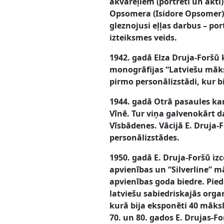
akvareļiem (portreti un akti
Opsomera (Isidore Opsomer). 
gleznojusi eļļas darbus – po
izteiksmes veids.
1942. gadā Elza Druja-Foršū
monogrāfijas “Latviešu māks
pirmo personālizstādi, kur b
1944. gadā Otrā pasaules kar
Vīnē. Tur viņa galvenokārt d
Vīsbādenes. Vācijā E. Druja-F
personālizstādes.
1950. gadā E. Druja-Foršū iz
apvienības un “Silverline” m
apvienības goda biedre. Pie
latviešu sabiedriskajās orga
kurā bija eksponēti 40 māksl
70. un 80. gados E. Drujas-Fo