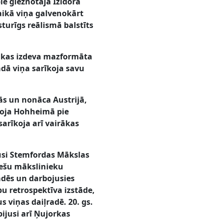
ie gleznotāja Izidora
laikā viņa galvenokārt
turīgs reālismā balstīts
, kas izdeva mazformāta
dā viņa sarīkoja savu
ās un nonāca Austrijā,
īvoja Hohheimā pie
sarīkoja arī vairākas
jusi Stemfordas Mākslas
iešu mākslinieku
ādēs un darbojusies
bu retrospektīva izstāde,
 viņas daiļradē. 20. gs.
bijusi arī Ņujorkas