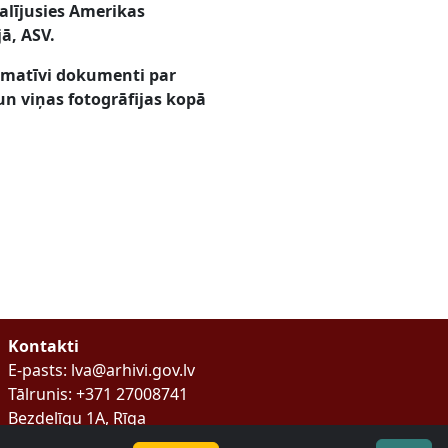
alījusies Amerikas
jā, ASV.
ormatīvi dokumenti par
 un viņas fotogrāfijas kopā
Kontakti
E-pasts: lva@arhivi.gov.lv
Tālrunis: +371 27008741
Bezdelīgu 1A, Rīga
Latvijas Valsts arhīvs