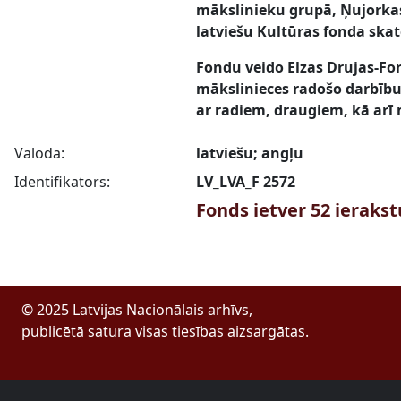
mākslinieku grupā, Ņujorkas
latviešu Kultūras fonda skatē
Fondu veido Elzas Drujas-For
mākslinieces radošo darbību –
ar radiem, draugiem, kā arī 
Valoda:
latviešu; angļu
Identifikators:
LV_LVA_F 2572
Fonds ietver 52 ieraks
© 2025 Latvijas Nacionālais arhīvs,
publicētā satura visas tiesības aizsargātas.