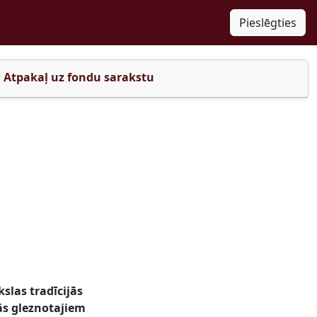
Pieslēgties
Atpakaļ uz fondu sarakstu
slas tradīcijās
ās gleznotajiem