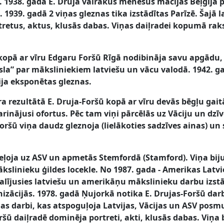
). 1938. gadā E. Druja vairākus mēnešus mācījās Beļģijā p
1939. gadā 2 viņas gleznas tika izstādītas Parīzē. Šajā 
rtretus, aktus, klusās dabas. Viņas daiļradei kopumā raks
 kopā ar vīru Edgaru Foršū Rīgā nodibināja savu apgādu
la” par māksliniekiem latviešu un vācu valodā. 1942. ga
ija eksponētas gleznas.
a rezultātā E. Druja-Foršū kopā ar vīru devās bēgļu gait
arinājusi ofortus. Pēc tam viņi pārcēlās uz Vāciju un dz
oršū viņa daudz gleznoja (lielākoties sadzīves ainas) un 
ceļoja uz ASV un apmetās Stemfordā (Stamford). Viņa bi
ākslinieku ģildes locekle. No 1987. gada - Amerikas Latv
dalījusies latviešu un amerikāņu mākslinieku darbu izst
nizācijās. 1978. gadā Ņujorkā notika E. Drujas-Foršū dar
as darbi, kas atspoguļoja Latvijas, Vācijas un ASV posmus
ršū daiļradē dominēja portreti, akti, klusās dabas. Viņa 