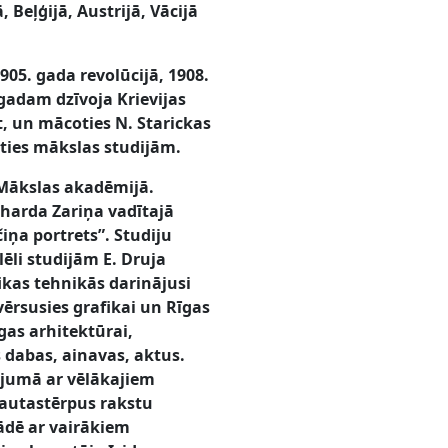
Beļģijā, Austrijā, Vācijā
1905. gada revolūcijā, 1908.
 gadam dzīvoja Krievijas
ēt, un mācoties N. Starickas
sties mākslas studijām.
s Mākslas akadēmijā.
iharda Zariņa vadītajā
iņa portrets”. Studiju
ēli studijām E. Druja
ikas tehnikās darinājusi
vērsusies grafikai un Rīgas
īgas arhitektūrai,
s dabas, ainavas, aktus.
ājumā ar vēlākajiem
tautastērpus rakstu
tādē ar vairākiem