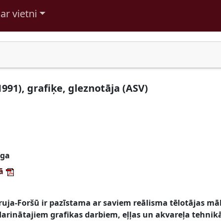
ar vietni
1991), grafiķe, gleznotāja (ASV)
īga
tā
ruja-Foršū ir pazīstama ar saviem reālisma tēlotājas māk
darinātajiem grafikas darbiem, eļļas un akvareļa tehnik