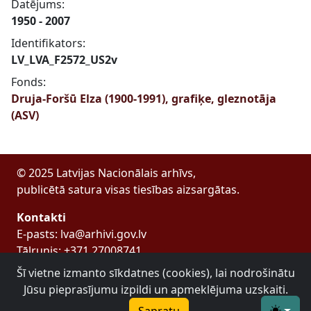
Datējums:
1950 - 2007
Identifikators:
LV_LVA_F2572_US2v
Fonds:
Druja-Foršū Elza (1900-1991), grafiķe, gleznotāja
(ASV)
© 2025 Latvijas Nacionālais arhīvs,
publicētā satura visas tiesības aizsargātas.
Kontakti
E-pasts: lva@arhivi.gov.lv
Tālrunis: +371 27008741
Bezdelīgu 1A, Rīga
Šī vietne izmanto sīkdatnes (cookies), lai nodrošinātu
Latvijas Valsts arhīvs
Jūsu pieprasījumu izpildi un apmeklējuma uzskaiti.