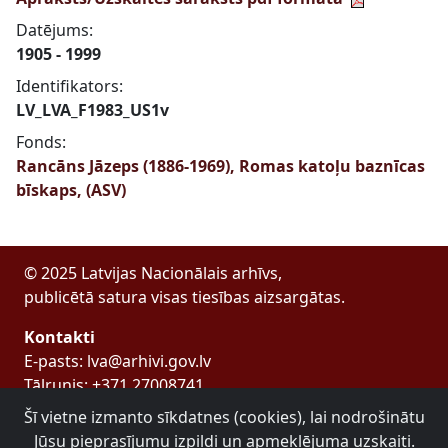
Datējums:
1905 - 1999
Identifikators:
LV_LVA_F1983_US1v
Fonds:
Rancāns Jāzeps (1886-1969), Romas katoļu baznīcas
bīskaps, (ASV)
© 2025 Latvijas Nacionālais arhīvs,
publicētā satura visas tiesības aizsargātas.
Kontakti
E-pasts: lva@arhivi.gov.lv
Tālrunis: +371 27008741
Bezdelīgu 1A, Rīga
Šī vietne izmanto sīkdatnes (cookies), lai nodrošinātu
Latvijas Valsts arhīvs
Jūsu pieprasījumu izpildi un apmeklējuma uzskaiti.