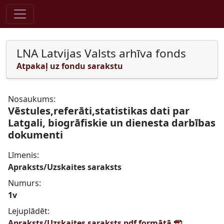
Pāriet uz saturu
LNA Latvijas Valsts arhīva fonds
Atpakaļ uz fondu sarakstu
Nosaukums:
Vēstules,referāti,statistikas dati par
Latgali, biogrāfiskie un dienesta darbības
dokumenti
Līmenis:
Apraksts/Uzskaites saraksts
Numurs:
1v
Lejuplādēt:
Apraksts/Uzskaites saraksts pdf formātā