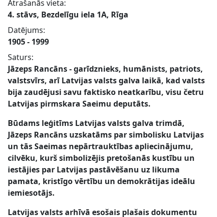
Atrašanās vieta:
4. stāvs, Bezdelīgu iela 1A, Rīga
Datējums:
1905 - 1999
Saturs:
Jāzeps Rancāns - garīdznieks, humānists, patriots,
valstsvīrs, arī Latvijas valsts galva laikā, kad valsts
bija zaudējusi savu faktisko neatkarību, visu četru
Latvijas pirmskara Saeimu deputāts.
Būdams leģitīms Latvijas valsts galva trimdā,
Jāzeps Rancāns uzskatāms par simbolisku Latvijas
un tās Saeimas nepārtrauktības apliecinājumu,
cilvēku, kurš simbolizējis pretošanās kustību un
iestājies par Latvijas pastāvēšanu uz likuma
pamata, kristīgo vērtību un demokrātijas ideālu
iemiesotājs.
Latvijas valsts arhīvā esošais plašais dokumentu