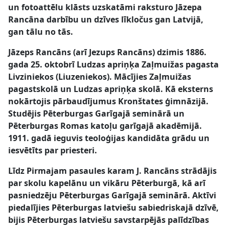
un fotoattēlu klāsts uzskatāmi raksturo Jāzepa
Rancāna darbību un dzīves līkločus gan Latvijā,
gan tālu no tās.
Jāzeps Rancāns (arī Jezups Rancāns) dzimis 1886.
gada 25. oktobrī Ludzas apriņķa Zaļmuižas pagasta
Livziniekos (Liuzeniekos). Mācījies Zaļmuižas
pagastskolā un Ludzas apriņķa skolā. Kā eksterns
nokārtojis pārbaudījumus Kronštates ģimnāzijā.
Studējis Pēterburgas Garīgajā seminārā un
Pēterburgas Romas katoļu garīgajā akadēmijā.
1911. gadā ieguvis teoloģijas kandidāta grādu un
iesvētīts par priesteri.
Līdz Pirmajam pasaules karam J. Rancāns strādājis
par skolu kapelānu un vikāru Pēterburgā, kā arī
pasniedzēju Pēterburgas Garīgajā seminārā. Aktīvi
piedalījies Pēterburgas latviešu sabiedriskajā dzīvē,
bijis Pēterburgas latviešu savstarpējās palīdzības