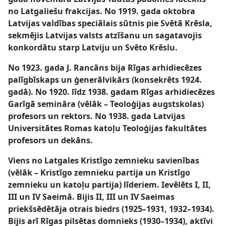
no Latgaliešu frakcijas. No 1919. gada oktobra
Latvijas valdības speciālais sūtnis pie Svētā Krēsla,
sekmējis Latvijas valsts atzīšanu un sagatavojis
konkordātu starp Latviju un Svēto Krēslu.
No 1923. gada J. Rancāns bija Rīgas arhidiecēzes
palīgbīskaps un ģenerālvikārs (konsekrēts 1924.
gadā). No 1920. līdz 1938. gadam Rīgas arhidiecēzes
Garīgā semināra (vēlāk – Teoloģijas augstskolas)
profesors un rektors. No 1938. gada Latvijas
Universitātes Romas katoļu Teoloģijas fakultātes
profesors un dekāns.
Viens no Latgales Kristīgo zemnieku savienības
(vēlāk – Kristīgo zemnieku partija un Kristīgo
zemnieku un katoļu partija) līderiem. Ievēlēts I, II,
III un IV Saeimā. Bijis II, III un IV Saeimas
priekšsēdētāja otrais biedrs (1925–1931, 1932–1934).
Bijis arī Rīgas pilsētas domnieks (1930–1934), aktīvi