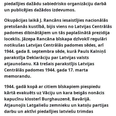
piedalījies dažādu sabiedrisko organizāciju darbā
un publicējies dažādos izdevumos.
Okupācijas laikā J. Rancāns iesaistījies nacionālās
pretošanās kustībā, bijis viens no Latvijas Centrālās
padomes dibinātājiem un tās paplašinātā prezidija
loceklis. Jāzepa Rancāna bīskapa dzīvoklī regulāri
notikušas Latvijas Centrālās padomes sēdes, arī
1944. gada 8. septembra sēde, kurā Pauls Kalniņš
parakstīja Deklarāciju par Latvijas valsts
atjaunošanu. Kā trešais parakstījis Latvijas
Centrālās padomes 1944. gada 17. marta
memorandu.
1944. gadā kopā ar citiem bīskapiem piespiedu
kārtā evakuēts uz Vāciju un kara beigās nonācis
kapucīnu klosterī Burghauzenē, Bavārijā.
Atjaunojis Latgaliešu zemnieku un katoļu partijas
darbu un aktīvi piedalījies latviešu trimdas