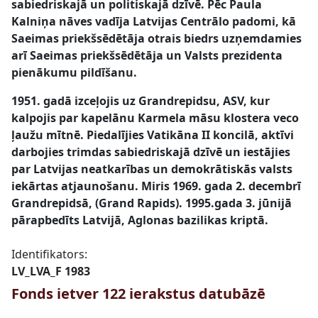
sabiedriskajā un politiskajā dzīvē. Pēc Paula
Kalniņa nāves vadīja Latvijas Centrālo padomi, kā
Saeimas priekšsēdētāja otrais biedrs uzņemdamies
arī Saeimas priekšsēdētāja un Valsts prezidenta
pienākumu pildīšanu.
1951. gadā izceļojis uz Grandrepidsu, ASV, kur
kalpojis par kapelānu Karmela māsu klostera veco
ļaužu mītnē. Piedalījies Vatikāna II koncilā, aktīvi
darbojies trimdas sabiedriskajā dzīvē un iestājies
par Latvijas neatkarības un demokrātiskās valsts
iekārtas atjaunošanu. Miris 1969. gada 2. decembrī
Grandrepidsā, (Grand Rapids). 1995.gada 3. jūnijā
pārapbedīts Latvijā, Aglonas bazilikas kriptā.
Identifikators:
LV_LVA_F 1983
Fonds ietver 122 ierakstus datubāzē