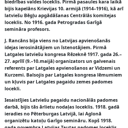
biedrības valdes loceklis. Pirmā pasaules kara laikā
bijis kapelāns Krievijas 10. armijā (1914–1916), kā arī
latviešu Bēgļu apgādāšanas Centrālās komitejas
loceklis. No 1916. gada Petrogradas Garīgā
semināra profesors.
J. Rancāns bija viens no Latvijas apvienošanās
idejas ierosinātājiem un īstenotājiem. Pirmā
Latgales latviešu kongresa Rēzeknē 1917. gada 26.–
27. aprīlī (9.–10.maijā) organizators un galvenais
referents par Latgales apvienošanos ar Vidzemi un
Kurzemi. Balsojis par Latgales kongresa lēmumiem
un kļuvis par Latgales pagaidu zemes padomes
locekli.
Iesaistījies Latviešu pagaidu nacionālās padomes
darbā, bijis tās ārlietu nodaļas loceklis. 1918. gadā
ieradies no Pēterburgas Latvijā, lai Aglonā
organizētu katoļu Garīgo semināru. Kopš 1918.
gada novembra Latvijas Tautas padomes loceklis