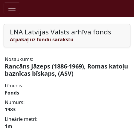
Pāriet uz saturu
LNA Latvijas Valsts arhīva fonds
Atpakaļ uz fondu sarakstu
Nosaukums:
Rancāns Jāzeps (1886-1969), Romas katoļu
baznīcas bīskaps, (ASV)
Līmenis:
Fonds
Numurs:
1983
Lineārie metri:
1m