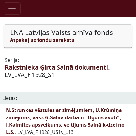
Pāriet uz saturu
LNA Latvijas Valsts arhīva fonds
Atpakaļ uz fondu sarakstu
Sērija:
Rakstnieka Ģirta Salnā dokumenti.
LV_LVA_F 1928_S1
Lietas:
N.Strunkes vēstules ar zīmējumiem, U.Krūmiņa
zīmējums, vāks Ģ.Salnā darbam "Uguns avoti",
J.Kalmītes apsveikums, veltījums Salnā k-dzei no
L.S.,
LV_LVA_F 1928_US1v_L13