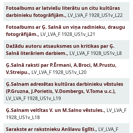
Fotoalbums ar latviešu literātu un citu kultūras
darbinieku fotogrāfijām.,
LV_LVA_F 1928_US1v_L22
Fotoalbums ar Ģ. Salnā un viņa radinieku, draugu
fotogrāfijām.,
LV_LVA_F 1928_US1v_L21
Dažādu autoru atsauksmes un kritikas par Ģ.
Salnā literāriem darbiem.,
LV_LVA_F 1928_US1v_L8
Ģ.Salnā raksti par P.Ērmani, A.Broci, M.Prustu,
V.Streipu.,
LV_LVA_F 1928_US1v_L20
Ģ.Salnam adresētas kultūras darbinieku vēstules
(P.Gruzna, J.Porietis, V.Dombergs, V.Toma u.c.),
LV_LVA_F 1928_US1v_L19
Ģ.Salnam veltītas V. un M.Salno vēstules.,
LV_LVA_F
1928_US1v_L18
Sarakste ar rakstnieku Anšlavu Eglīti.,
LV_LVA_F