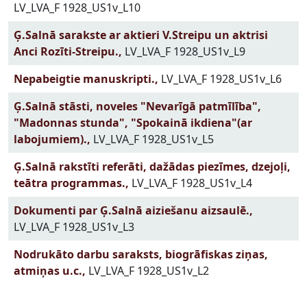
LV_LVA_F 1928_US1v_L10
Ģ.Salnā sarakste ar aktieri V.Streipu un aktrisi
Anci Rozīti-Streipu.,
LV_LVA_F 1928_US1v_L9
Nepabeigtie manuskripti.,
LV_LVA_F 1928_US1v_L6
Ģ.Salnā stāsti, noveles "Nevarīgā patmīlība",
"Madonnas stunda", "Spokainā ikdiena"(ar
labojumiem).,
LV_LVA_F 1928_US1v_L5
Ģ.Salnā rakstīti referāti, dažādas piezīmes, dzejoļi,
teātra programmas.,
LV_LVA_F 1928_US1v_L4
Dokumenti par Ģ.Salnā aiziešanu aizsaulē.,
LV_LVA_F 1928_US1v_L3
Nodrukāto darbu saraksts, biogrāfiskas ziņas,
atmiņas u.c.,
LV_LVA_F 1928_US1v_L2