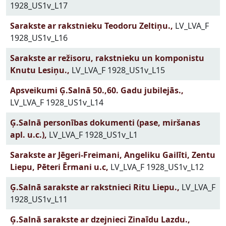
1928_US1v_L17
Sarakste ar rakstnieku Teodoru Zeltiņu.,
LV_LVA_F
1928_US1v_L16
Sarakste ar režisoru, rakstnieku un komponistu
Knutu Lesiņu.,
LV_LVA_F 1928_US1v_L15
Apsveikumi Ģ.Salnā 50.,60. Gadu jubilejās.,
LV_LVA_F 1928_US1v_L14
Ģ.Salnā personības dokumenti (pase, miršanas
apl. u.c.),
LV_LVA_F 1928_US1v_L1
Sarakste ar Jēgeri-Freimani, Angeliku Gailīti, Zentu
Liepu, Pēteri Ērmani u.c,
LV_LVA_F 1928_US1v_L12
Ģ.Salnā sarakste ar rakstnieci Ritu Liepu.,
LV_LVA_F
1928_US1v_L11
Ģ.Salnā sarakste ar dzejnieci Zinaīdu Lazdu.,