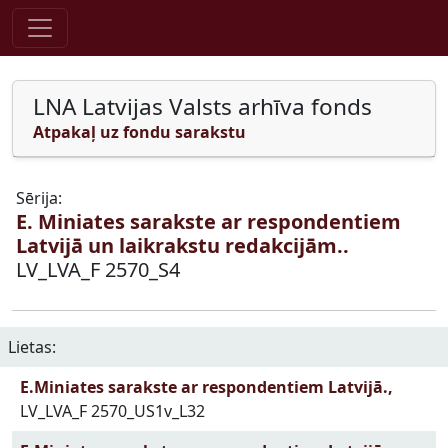
Pāriet uz saturu
LNA Latvijas Valsts arhīva fonds
Atpakaļ uz fondu sarakstu
Sērija:
E. Miniates sarakste ar respondentiem
Latvijā un laikrakstu redakcijām..
LV_LVA_F 2570_S4
Lietas:
E.Miniates sarakste ar respondentiem Latvijā.,
LV_LVA_F 2570_US1v_L32