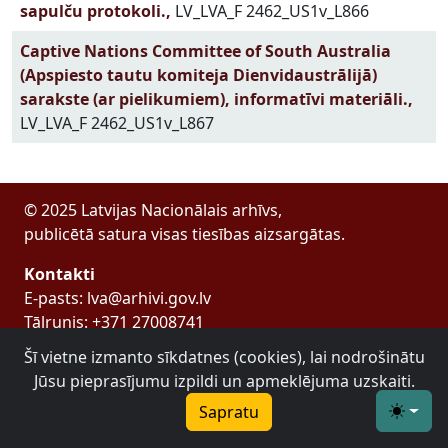
sapulču protokoli.,
LV_LVA_F 2462_US1v_L866
Captive Nations Committee of South Australia
(Apspiesto tautu komiteja Dienvidaustrālijā)
sarakste (ar pielikumiem), informatīvi materiāli.,
LV_LVA_F 2462_US1v_L867
© 2025 Latvijas Nacionālais arhīvs,
publicētā satura visas tiesības aizsargātas.
Kontakti
E-pasts: lva@arhivi.gov.lv
Tālrunis: +371 27008741
Bezdelīgu 1A, Rīga
Šī vietne izmanto sīkdatnes (cookies), lai nodrošinātu
Latvijas Valsts arhīvs
Jūsu pieprasījumu izpildi un apmeklējuma uzskaiti.
Sapratu
Toggle