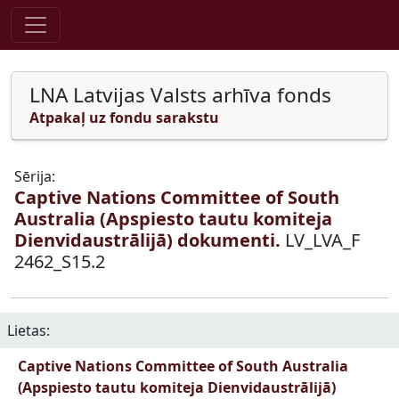
Pāriet uz saturu
LNA Latvijas Valsts arhīva fonds
Atpakaļ uz fondu sarakstu
Sērija:
Captive Nations Committee of South
Australia (Apspiesto tautu komiteja
Dienvidaustrālijā) dokumenti.
LV_LVA_F
2462_S15.2
Lietas:
Captive Nations Committee of South Australia
(Apspiesto tautu komiteja Dienvidaustrālijā)