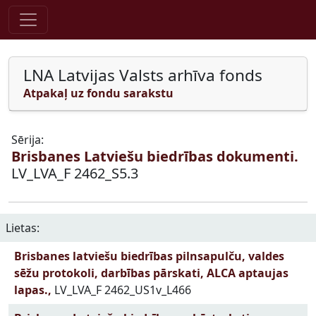
Pāriet uz saturu
LNA Latvijas Valsts arhīva fonds
Atpakaļ uz fondu sarakstu
Sērija:
Brisbanes Latviešu biedrības dokumenti.
LV_LVA_F 2462_S5.3
Lietas:
Brisbanes latviešu biedrības pilnsapulču, valdes
sēžu protokoli, darbības pārskati, ALCA aptaujas
lapas.,
LV_LVA_F 2462_US1v_L466