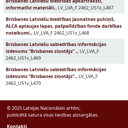
Brisbanes Latviešu biedrības apkārtraksti,
informatīvi materiāli.,
LV_LVA_F 2462_US1v_L467
Brisbanes Latviešu biedrības Jaunatnes pulciņš,
ALCA aptaujas lapas, pašpalīdzības fonda darbības
noteikumi.,
LV_LVA_F 2462_US1v_L468
Brisbanes Latviešu sabiedrības informācijas
izdevums “Brisbanes ziņotājs” .,
LV_LVA_F
2462_US1v_L469
Brisbanes Latviešu sabiedrības informācijas
izdevums “Brisbanes ziņotājs”.,
LV_LVA_F
2462_US1v_L470
© 2025 Latvijas Nacionālais arhīvs,
publicētā satura visas tiesības aizsargātas.
Kontakti