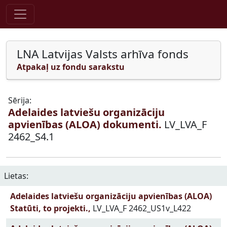
Pāriet uz saturu
LNA Latvijas Valsts arhīva fonds
Atpakaļ uz fondu sarakstu
Sērija:
Adelaides latviešu organizāciju
apvienības (ALOA) dokumenti.
LV_LVA_F
2462_S4.1
Lietas:
Adelaides latviešu organizāciju apvienības (ALOA)
Statūti, to projekti.,
LV_LVA_F 2462_US1v_L422