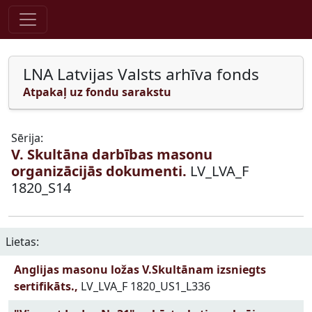
Pāriet uz saturu
LNA Latvijas Valsts arhīva fonds
Atpakaļ uz fondu sarakstu
Sērija:
V. Skultāna darbības masonu
organizācijās dokumenti.
LV_LVA_F
1820_S14
Lietas:
Anglijas masonu ložas V.Skultānam izsniegts
sertifikāts.,
LV_LVA_F 1820_US1_L336