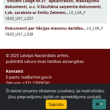
"Vincent Lodge Nr.31" apkārtraksti, maksājumu
dokumenti, u.c. V.Skultāna saņemtie dokumenti,
t.sk. sarakste ar Emīlu Zelmeni.,
LV_LVA_F
1820_US1_L337
Dokumenti par Vācijas masonu darbību.,
LV_LVA_F
1820_US1_L338
© 2025 Latvijas Nacionālais arhīvs,
publicētā satura visas tiesības aizsargātas.
Kontakti
E-pasts: lva@arhivi.gov.lv
Tālrunis: +371 27008741
Bezdelīgu 1A, Rīga
Šī vietne izmanto sīkdatnes (cookies), lai nodrošinātu
Latvijas Valsts arhīvs
Jūsu pieprasījumu izpildi un apmeklējuma uzskaiti.
Sapratu
Toggle