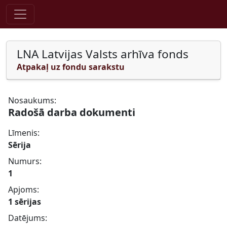
Pāriet uz saturu
LNA Latvijas Valsts arhīva fonds
Atpakaļ uz fondu sarakstu
Nosaukums:
Radošā darba dokumenti
Līmenis:
Sērija
Numurs:
1
Apjoms:
1 sērijas
Datējums: