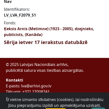
Nav
Identifikators:
LV_LVA_F2079_S1
Fonds:
Ķeksis Arnis (Metimne) (1923 - 2005), dzejnieks,
publicists, (Kanāda)
Sērija ietver 17 ierakstus datubāzē
© 2025 Latvijas Nacionālais arhīvs,
publicētā satura visas tiesības aizsargātas.
Kontakti
E-pasts: lva@arhivi.gov.lv
Tālrunis: +371 27008741
Bezdelīgu 1A, Rīga
Šī vietne izmanto sīkdatnes (cookies), lai nodrošinātu
Latvijas Valsts arhīvs
Jūsu pieprasījumu izpildi un apmeklējuma uzskaiti.