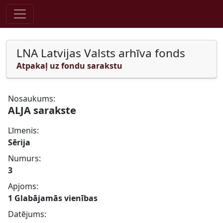
Pāriet uz saturu
LNA Latvijas Valsts arhīva fonds
Atpakaļ uz fondu sarakstu
Nosaukums:
ALJA sarakste
Līmenis:
Sērija
Numurs:
3
Apjoms:
1 Glabājamās vienības
Datējums: