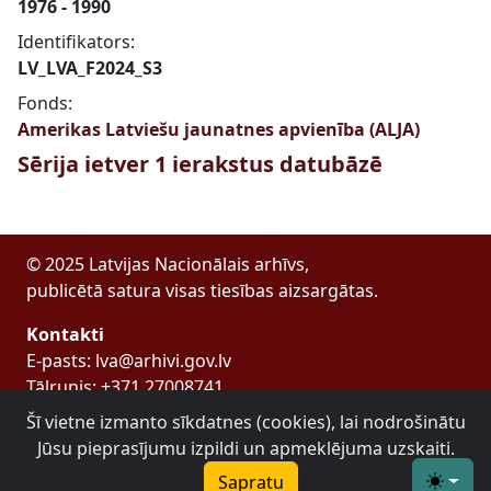
1976 - 1990
Identifikators:
LV_LVA_F2024_S3
Fonds:
Amerikas Latviešu jaunatnes apvienība (ALJA)
Sērija ietver 1 ierakstus datubāzē
© 2025 Latvijas Nacionālais arhīvs,
publicētā satura visas tiesības aizsargātas.
Kontakti
E-pasts: lva@arhivi.gov.lv
Tālrunis: +371 27008741
Bezdelīgu 1A, Rīga
Šī vietne izmanto sīkdatnes (cookies), lai nodrošinātu
Latvijas Valsts arhīvs
Jūsu pieprasījumu izpildi un apmeklējuma uzskaiti.
Sapratu