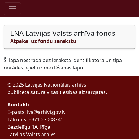
Pāriet uz saturu
LNA Latvijas Valsts arhīva fonds
Atpakaļ uz fondu sarakstu
Šī lapa nestrādā bez ieraksta identifikatora un tipa
norādes, ejiet uz meklēšanas lapu.
© 2025 Latvijas Nacionālais arhīvs,
publicētā satura visas tiesības aizsargātas.
Kontakti
E-pasts: lva@arhivi.gov.lv
Tālrunis: +371 27008741
Bezdelīgu 1A, Rīga
Latvijas Valsts arhīvs