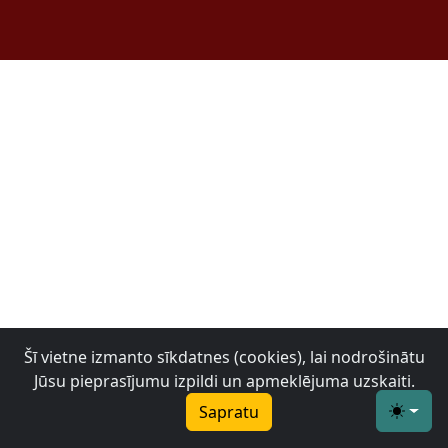
Šī vietne izmanto sīkdatnes (cookies), lai nodrošinātu
Jūsu pieprasījumu izpildi un apmeklējuma uzskaiti.
Sapratu
Toggle