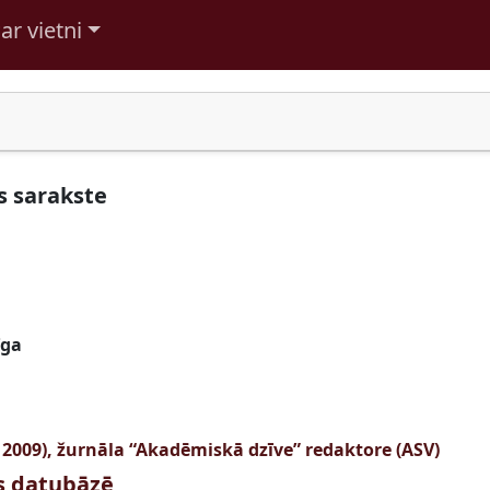
ar vietni
 sarakste
īga
 2009), žurnāla “Akadēmiskā dzīve” redaktore (ASV)
us datubāzē