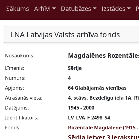
Sākums
Arhīvi
Datubāzes
Izstādes
P
Pāriet uz saturu
LNA Latvijas Valsts arhīva fonds
Magdalēnes Rozentāles
Nosaukums:
Līmenis:
Sērija
Numurs:
4
Apjoms:
64 Glabājamās vienības
Atrašanās vieta:
4. stāvs, Bezdelīgu iela 1A, R
Datējums:
1945 - 2000
Identifikators:
LV_LVA_F 2498_S4
Fonds:
Rozentāle Magdalēne (1915 -
Sērija ietver 3 ierakst