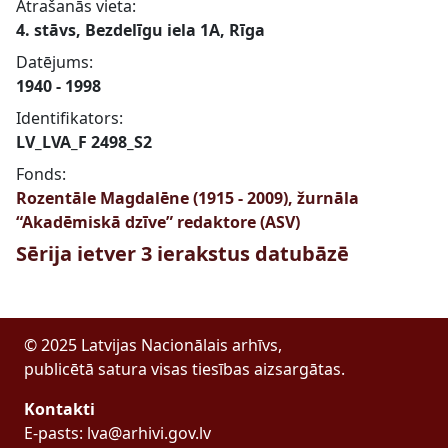
Atrašanās vieta:
4. stāvs, Bezdelīgu iela 1A, Rīga
Datējums:
1940 - 1998
Identifikators:
LV_LVA_F 2498_S2
Fonds:
Rozentāle Magdalēne (1915 - 2009), žurnāla
“Akadēmiskā dzīve” redaktore (ASV)
Sērija ietver 3 ierakstus datubāzē
© 2025 Latvijas Nacionālais arhīvs,
publicētā satura visas tiesības aizsargātas.
Kontakti
E-pasts: lva@arhivi.gov.lv