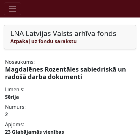
Pāriet uz saturu
LNA Latvijas Valsts arhīva fonds
Atpakaļ uz fondu sarakstu
Nosaukums:
Magdalēnes Rozentāles sabiedriskā un
radošā darba dokumenti
Līmenis:
Sērija
Numurs:
2
Apjoms:
23 Glabājamās vienības