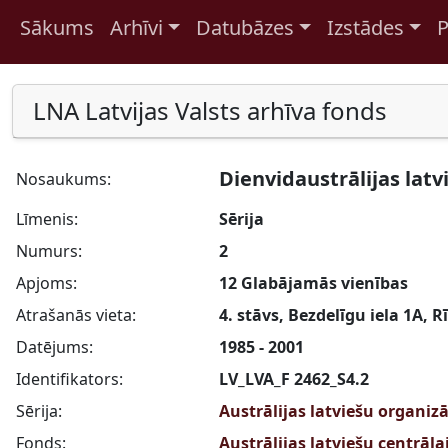
Sākums
Arhīvi
Datubāzes
Izstādes
P
Pāriet uz saturu
LNA Latvijas Valsts arhīva fonds
Dienvidaustrālijas lat
Nosaukums:
Līmenis:
Sērija
Numurs:
2
Apjoms:
12 Glabājamās vienības
Atrašanās vieta:
4. stāvs, Bezdelīgu iela 1A, R
Datējums:
1985 - 2001
Identifikators:
LV_LVA_F 2462_S4.2
Sērija:
Austrālijas latviešu organi
Fonds:
Austrālijas latviešu centrālai