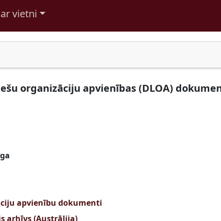
ar vietni
viešu organizāciju apvienības (DLOA) dokumen
īga
zāciju apvienību dokumenti
s arhīvs (Austrālija)