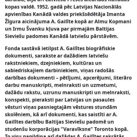
kopas valdē. 1952. gadā pēc Latvijas Nacionālās
apvienības Kanādā valdes priekšsēdētāja Imanta
Žīgura aicinājuma A. Gailīte kopā ar Almu Kopmani
un Irmu Švanku kļuva par pirmajām Baltijas
Sieviešu padomes Kanādā latviešu pārstāvēm.
Fonda sastāvā ietilpst A. Gailītes biogrāfiskie
dokumenti, sarakste ar dažādiem latviešu
rakstniekiem, dzejniekiem, kultūras un
sabiedriskajiem darbiniekiem, viņas radošās
darbības dokumenti – pētījumi, apcerējumi, literāro
darbu manuskripti, melnraksti un uzmetumi,
dažādu rakstu, uzrunu manuskripti un melnraksti,
konspekti, pieraksti par Latvijas un pasaules
vēsturi viņas pasniegtajām vēstures stundām
skolēniem, kā arī dokumenti, kas saistīti ar A.
Gailītes darbību Baltijas Sieviešu padomē un
studenšu korporācijas "Varavīksne" Toronto kopā.
To visu papildina arī dažādas A. Gailītes sakrātās