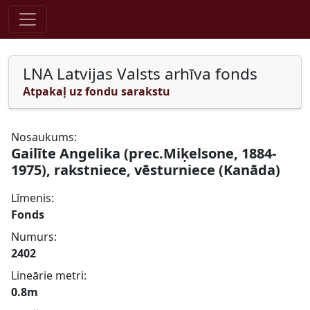
Pāriet uz saturu
LNA Latvijas Valsts arhīva fonds
Atpakaļ uz fondu sarakstu
Nosaukums:
Gailīte Angelika (prec.Miķelsone, 1884-
1975), rakstniece, vēsturniece (Kanāda)
Līmenis:
Fonds
Numurs:
2402
Lineārie metri:
0.8m