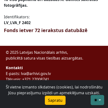
fotogrāfijas.
Identifikators:
LV_LVA_F 2402
Fonds ietver 72 ierakstus datubāzē
© 2025 Latvijas Nacionālais arhīvs,
publicētā satura visas tiesības aizsargātas.
Kontakti
E-pasts: lva@arhivi.gov.lv
Tālrunis: +371 27008741
Bezdelīgu 1A, Rīga
Šī vietne izmanto sīkdatnes (cookies), lai nodrošinātu
Latvijas Valsts arhīvs
Jūsu pieprasījumu izpildi un apmeklējuma uzskaiti.
Sapratu
Toggle