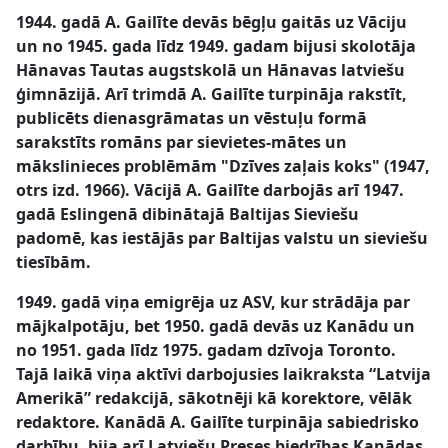
1944. gadā A. Gailīte devās bēgļu gaitās uz Vāciju
un no 1945. gada līdz 1949. gadam bijusi skolotāja
Hānavas Tautas augstskolā un Hānavas latviešu
ģimnāzijā. Arī trimdā A. Gailīte turpināja rakstīt,
publicēts dienasgrāmatas un vēstuļu formā
sarakstīts romāns par sievietes-mātes un
mākslinieces problēmām "Dzīves zaļais koks" (1947,
otrs izd. 1966). Vācijā A. Gailīte darbojās arī 1947.
gadā Eslingenā dibinātajā Baltijas Sieviešu
padomē, kas iestājās par Baltijas valstu un sieviešu
tiesībām.
1949. gadā viņa emigrēja uz ASV, kur strādāja par
mājkalpotāju, bet 1950. gadā devās uz Kanādu un
no 1951. gada līdz 1975. gadam dzīvoja Toronto.
Tajā laikā viņa aktīvi darbojusies laikraksta “Latvija
Amerikā” redakcijā, sākotnēji kā korektore, vēlāk
redaktore. Kanādā A. Gailīte turpināja sabiedrisko
darbību, bija arī Latviešu Preses biedrības Kanādas