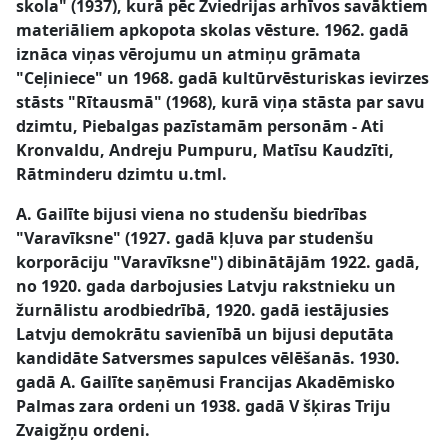
skola" (1937), kurā pēc Zviedrijas arhīvos savāktiem
materiāliem apkopota skolas vēsture. 1962. gadā
iznāca viņas vērojumu un atmiņu grāmata
"Ceļiniece" un 1968. gadā kultūrvēsturiskas ievirzes
stāsts "Rītausmā" (1968), kurā viņa stāsta par savu
dzimtu, Piebalgas pazīstamām personām - Ati
Kronvaldu, Andreju Pumpuru, Matīsu Kaudzīti,
Rātminderu dzimtu u.tml.
A. Gailīte bijusi viena no studenšu biedrības
"Varavīksne" (1927. gadā kļuva par studenšu
korporāciju "Varavīksne") dibinātājām 1922. gadā,
no 1920. gada darbojusies Latvju rakstnieku un
žurnālistu arodbiedrībā, 1920. gadā iestājusies
Latvju demokrātu savienībā un bijusi deputāta
kandidāte Satversmes sapulces vēlēšanās. 1930.
gadā A. Gailīte saņēmusi Francijas Akadēmisko
Palmas zara ordeni un 1938. gadā V šķiras Triju
Zvaigžņu ordeni.