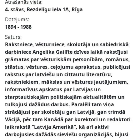
Atrašanās vieta:
4. stāvs, Bezdelīgu iela 1A, Rīga
Datējums:
1894 - 1988
Saturs:
Rakstniece, vēsturniece, skolotāja un sabiedriskā
darbiniece Angelika Gailīte dzīves laikā rakstījusi
grāmatas par vēsturiskām personībām, romānus,
stāstus, vēstures, ceļojumu aprakstus, publicējusi
rakstus par latviešu un cittautu literatūru,
rakstniekiem, mākslas un vēstures jautājumiem,
informatīvus apskatus par Latvijas un
starptautiskajām politiskajām aktualitātēm un
tulkojusi dažādus darbus. Paralēli tam viņa
strādājusi par skolotāju gan Latvijā, gan trimdā
Vācijā, pēc tam Kanādā par korektori un redaktori
laikrakstā “Latvija Amerikā”, kā arī aktīvi
darbojusies dažādās sieviešu organizācijās, bijusi