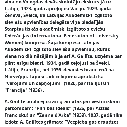
viņa no Vologdas devās skolotāju ekskursijā uz
Itāliju, 1923. gadā apceļojusi Vāciju. 1929. gadā
Ženēvā, Šveicē, kā Latvijas Akadēmiski izglītoto
sieviešu apvienības delegāte viņa piedalījās
Starptautiskās akadēmiski izglītoto sieviešu
federācijas (International Federation of University
Women) kongresā. Šajā kongresā Latvijas
Akadēmiski izglītoto sieviešu apvienību, kuras
viena no dibinātājām bija arī A. Gailīte, uzņēma par
pilntiesīgu biedri. 1934. gadā ceļojusi pa Šveici,
Itāliju, Franciju, bet 1936. devusies braucienā pa
Norvēģiju. Tapuši tādi ceļojumu apraksti kā
"Vērojumi un sapņojumi" (1920, par Itāliju) un
"Francija" (1936) .
A. Gailīte publicējusi arī grāmatas par vēsturiskām
personībām: "Pilnības ideāls" (1926, par Asīzes
Francisku) un "Žanna d'Arka" (1939). 1937. gadā tika
izdota A. Gailītes grāmata "Vecpiebalgas draudzes