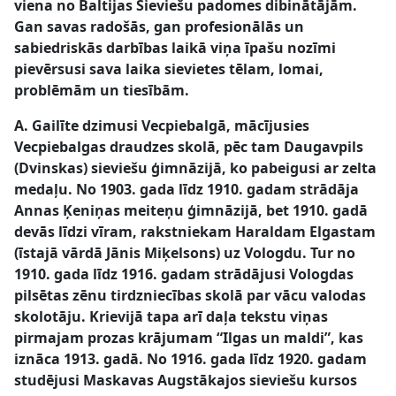
viena no Baltijas Sieviešu padomes dibinātājām.
Gan savas radošās, gan profesionālās un
sabiedriskās darbības laikā viņa īpašu nozīmi
pievērsusi sava laika sievietes tēlam, lomai,
problēmām un tiesībām.
A. Gailīte dzimusi Vecpiebalgā, mācījusies
Vecpiebalgas draudzes skolā, pēc tam Daugavpils
(Dvinskas) sieviešu ģimnāzijā, ko pabeigusi ar zelta
medaļu. No 1903. gada līdz 1910. gadam strādāja
Annas Ķeniņas meiteņu ģimnāzijā, bet 1910. gadā
devās līdzi vīram, rakstniekam Haraldam Elgastam
(īstajā vārdā Jānis Miķelsons) uz Vologdu. Tur no
1910. gada līdz 1916. gadam strādājusi Vologdas
pilsētas zēnu tirdzniecības skolā par vācu valodas
skolotāju. Krievijā tapa arī daļa tekstu viņas
pirmajam prozas krājumam “Ilgas un maldi”, kas
iznāca 1913. gadā. No 1916. gada līdz 1920. gadam
studējusi Maskavas Augstākajos sieviešu kursos