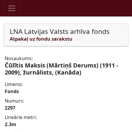
Pāriet uz saturu
LNA Latvijas Valsts arhīva fonds
Atpakaļ uz fondu sarakstu
Nosaukums:
Čūlītis Maksis (Mārtiņš Derums) (1911 -
2009), žurnālists, (Kanāda)
Līmenis:
Fonds
Numurs:
2297
Lineārie metri:
2.3m