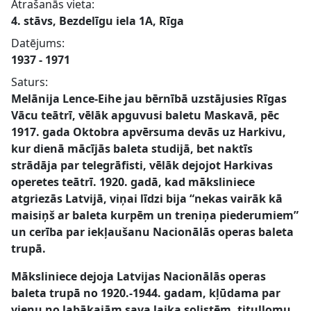
Atrašanās vieta:
4. stāvs, Bezdelīgu iela 1A, Rīga
Datējums:
1937 - 1971
Saturs:
Melānija Lence-Eihe jau bērnībā uzstājusies Rīgas
Vācu teātrī, vēlāk apguvusi baletu Maskavā, pēc
1917. gada Oktobra apvērsuma devās uz Harkivu,
kur dienā mācījās baleta studijā, bet naktīs
strādāja par telegrāfisti, vēlāk dejojot Harkivas
operetes teātrī. 1920. gadā, kad māksliniece
atgriezās Latvijā, viņai līdzi bija “nekas vairāk kā
maisiņš ar baleta kurpēm un treniņa piederumiem”
un cerība par iekļaušanu Nacionālās operas baleta
trupā.
Māksliniece dejoja Latvijas Nacionālās operas
baleta trupā no 1920.-1944. gadam, kļūdama par
vienu no labākajām sava laika solistēm, titullomu