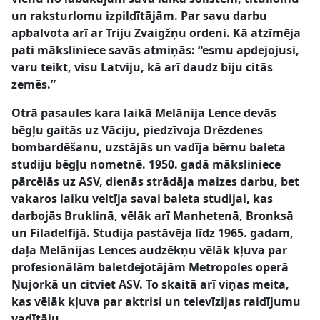
un raksturlomu izpildītājām. Par savu darbu
apbalvota arī ar Triju Zvaigžņu ordeni. Kā atzīmēja
pati māksliniece savās atmiņās: “esmu apdejojusi,
varu teikt, visu Latviju, kā arī daudz biju citās
zemēs.”
Otrā pasaules kara laikā Melānija Lence devās
bēgļu gaitās uz Vāciju, piedzīvoja Drēzdenes
bombardēšanu, uzstājās un vadīja bērnu baleta
studiju bēgļu nometnē. 1950. gadā māksliniece
pārcēlās uz ASV, dienās strādāja maizes darbu, bet
vakaros laiku veltīja savai baleta studijai, kas
darbojās Bruklinā, vēlāk arī Manhetenā, Bronksā
un Filadelfijā. Studija pastāvēja līdz 1965. gadam,
daļa Melānijas Lences audzēkņu vēlāk kļuva par
profesionālām baletdejotājām Metropoles operā
Ņujorkā un citviet ASV. To skaitā arī viņas meita,
kas vēlāk kļuva par aktrisi un televīzijas raidījumu
vadītāju.