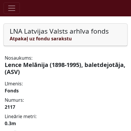
Pāriet uz saturu
LNA Latvijas Valsts arhīva fonds
Atpakaļ uz fondu sarakstu
Nosaukums:
Lence Melānija (1898-1995), baletdejotāja,
(ASV)
Līmenis:
Fonds
Numurs:
2117
Lineārie metri:
0.3m