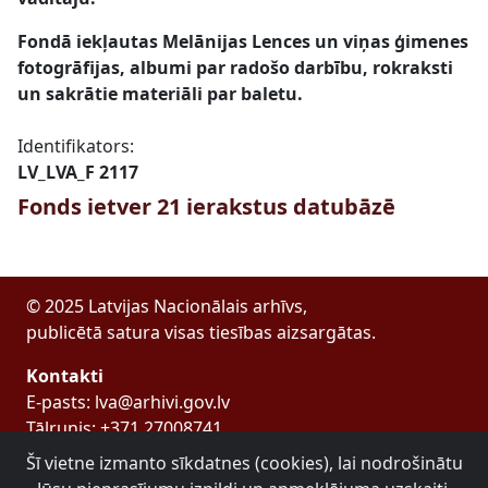
Fondā iekļautas Melānijas Lences un viņas ģimenes
fotogrāfijas, albumi par radošo darbību, rokraksti
un sakrātie materiāli par baletu.
Identifikators:
LV_LVA_F 2117
Fonds ietver 21 ierakstus datubāzē
© 2025 Latvijas Nacionālais arhīvs,
publicētā satura visas tiesības aizsargātas.
Kontakti
E-pasts: lva@arhivi.gov.lv
Tālrunis: +371 27008741
Bezdelīgu 1A, Rīga
Šī vietne izmanto sīkdatnes (cookies), lai nodrošinātu
Latvijas Valsts arhīvs