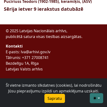
Puciriuss Teodors (1902-1985), keramiķis, (ASV)
Sērija ietver 9 ierakstus datubāzē
© 2025 Latvijas Nacionālais arhīvs,
publicētā satura visas tiesības aizsargātas.
Kontakti
E-pasts: lva@arhivi.gov.lv
Tālrunis: +371 27008741
Bezdelīgu 1A, Rīga
Latvijas Valsts arhīvs
Šī vietne izmanto sīkdatnes (cookies), lai nodrošinātu
Jūsu pieprasījumu izpildi un apmeklējuma uzskaiti.
Sapratu
Toggle