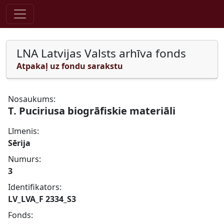
Pāriet uz saturu
LNA Latvijas Valsts arhīva fonds
Atpakaļ uz fondu sarakstu
Nosaukums:
T. Puciriusa biogrāfiskie materiāli
Līmenis:
Sērija
Numurs:
3
Identifikators:
LV_LVA_F 2334_S3
Fonds: