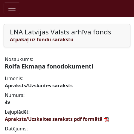
Pāriet uz saturu
LNA Latvijas Valsts arhīva fonds
Atpakaļ uz fondu sarakstu
Nosaukums:
Rolfa Ekmaņa fonodokumenti
Līmenis:
Apraksts/Uzskaites saraksts
Numurs:
4v
Lejuplādēt:
Apraksts/Uzskaites saraksts pdf formātā
Datējums: