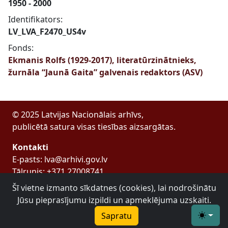
1950 - 2000
Identifikators:
LV_LVA_F2470_US4v
Fonds:
Ekmanis Rolfs (1929-2017), literatūrzinātnieks,
žurnāla “Jaunā Gaita” galvenais redaktors (ASV)
© 2025 Latvijas Nacionālais arhīvs,
publicētā satura visas tiesības aizsargātas.
Kontakti
E-pasts: lva@arhivi.gov.lv
Tālrunis: +371 27008741
Bezdelīgu 1A, Rīga
Šī vietne izmanto sīkdatnes (cookies), lai nodrošinātu
Latvijas Valsts arhīvs
Jūsu pieprasījumu izpildi un apmeklējuma uzskaiti.
Sapratu
Toggle