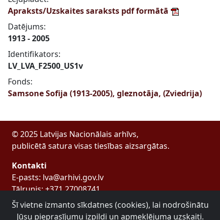
Apraksts/Uzskaites saraksts pdf formātā
Datējums:
1913 - 2005
Identifikators:
LV_LVA_F2500_US1v
Fonds:
Samsone Sofija (1913-2005), gleznotāja, (Zviedrija)
© 2025 Latvijas Nacionālais arhīvs,
publicētā satura visas tiesības aizsargātas.
Kontakti
E-pasts: lva@arhivi.gov.lv
Tālrunis: +371 27008741
Bezdelīgu 1A, Rīga
Šī vietne izmanto sīkdatnes (cookies), lai nodrošinātu
Latvijas Valsts arhīvs
Jūsu pieprasījumu izpildi un apmeklējuma uzskaiti.