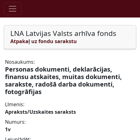
Pāriet uz saturu
LNA Latvijas Valsts arhīva fonds
Atpakaļ uz fondu sarakstu
Nosaukums:
Personas dokumenti, deklarācijas,
finansu atskaites, muitas dokumenti,
sarakste, radošā darba dokumenti,
fotogrāfijas
Līmenis:
Apraksts/Uzskaites saraksts
Numurs:
1v
Lejuplādēt: