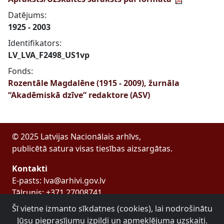
Datējums:
1925 - 2003
Identifikators:
LV_LVA_F2498_US1vp
Fonds:
Rozentāle Magdalēne (1915 - 2009), žurnāla
“Akadēmiskā dzīve” redaktore (ASV)
© 2025 Latvijas Nacionālais arhīvs,
publicētā satura visas tiesības aizsargātas.
Kontakti
E-pasts: lva@arhivi.gov.lv
Tālrunis: +371 27008741
Bezdelīgu 1A, Rīga
Šī vietne izmanto sīkdatnes (cookies), lai nodrošinātu
Latvijas Valsts arhīvs
Jūsu pieprasījumu izpildi un apmeklējuma uzskaiti.