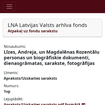
Pāriet uz saturu
LNA Latvijas Valsts arhīva fonds
Atpakaļ uz fondu sarakstu
Nosaukums:
Līzes, Andreja, un Magdalēnas Rozentālu
personas un biogrāfiskie dokumenti,
dienasgrāmatas, sarakste, fotogrāfijas
Līmenis:
Apraksts/Uzskaites saraksts
Numurs:
1vp
Lejuplādēt:
Apraksts/Uzskaites saraksts pdf formātā