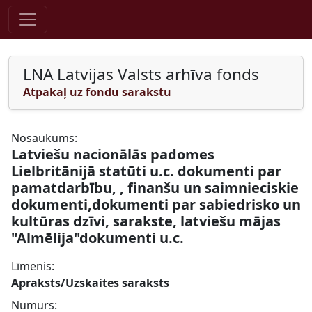
Pāriet uz saturu
LNA Latvijas Valsts arhīva fonds
Atpakaļ uz fondu sarakstu
Nosaukums:
Latviešu nacionālās padomes
Lielbritānijā statūti u.c. dokumenti par
pamatdarbību, , finanšu un saimnieciskie
dokumenti,dokumenti par sabiedrisko un
kultūras dzīvi, sarakste, latviešu mājas
"Almēlija"dokumenti u.c.
Līmenis:
Apraksts/Uzskaites saraksts
Numurs: