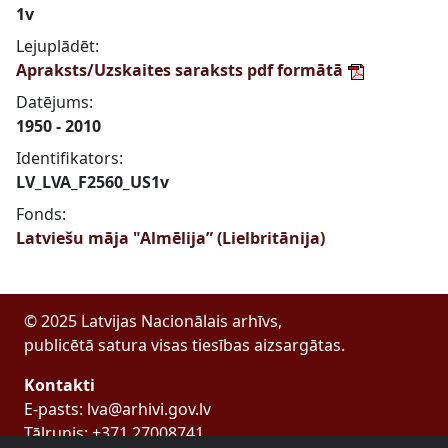
1v
Lejuplādēt:
Apraksts/Uzskaites saraksts pdf formātā
Datējums:
1950 - 2010
Identifikators:
LV_LVA_F2560_US1v
Fonds:
Latviešu māja "Almēlija” (Lielbritānija)
© 2025 Latvijas Nacionālais arhīvs,
publicētā satura visas tiesības aizsargātas.
Kontakti
E-pasts: lva@arhivi.gov.lv
Tālrunis: +371 27008741