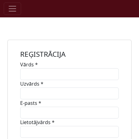
Pāriet uz saturu
REĢISTRĀCIJA
Vārds
*
Uzvārds
*
E-pasts
*
Lietotājvārds
*