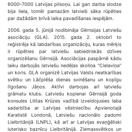
6000–7000 Latvijas pilsoņu. Lai gan darba slodze
bija liela, tomēr pamazām latvieši sāka rūpēties
par dažādām brīvā laika pavadīšanas iespējām.
2006. gada 5. jūnijā nodibināja Gērnsijas Latviešu
asociāciju (GLA). 2015. gada 2. oktobrī to
reģistrēja kā labdarības organizāciju, kuras mērķis
ir rūpēties par latviešu sabiedriskās dzīves
organizēšanu Gērnsijā. Asociācijas paspārnē kādu
laiku darbojās latviešu nedēļas skoliņa “Cielaviņa”
un koris. GLA organizē Latvijas Valsts neatkarības
svētku un Lāčplēša dienas svinēšanu un kopīgu
līgošanu Jāņos. Aktīvi darbojas arī latviešu
grāmatu klubs. Latviešu kopienai Gērnsijā goda
konsules Lilitas Krūzes vadībā izveidojusies laba
sadarbība ar Latvijas vēstniecību Apvienotajā
Karalistē Londonā, Latviešu nacionālo padomi
Lielbritānijā (LNPL), kā arī ar Latvijas evaņģēliski
luterisko baznīcu Lielbritānijā. Ziemassvētkos un