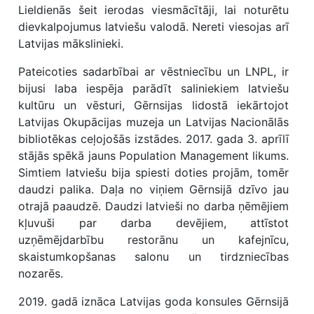
Lieldienās šeit ierodas viesmācītāji, lai noturētu
dievkalpojumus latviešu valodā. Nereti viesojas arī
Latvijas mākslinieki.
Pateicoties sadarbībai ar vēstniecību un LNPL, ir
bijusi laba iespēja parādīt saliniekiem latviešu
kultūru un vēsturi, Gērnsijas lidostā iekārtojot
Latvijas Okupācijas muzeja un Latvijas Nacionālās
bibliotēkas ceļojošās izstādes. 2017. gada 3. aprīlī
stājās spēkā jauns Population Management likums.
Simtiem latviešu bija spiesti doties projām, tomēr
daudzi palika. Daļa no viņiem Gērnsijā dzīvo jau
otrajā paaudzē. Daudzi latvieši no darba ņēmējiem
kļuvuši par darba devējiem, attīstot
uzņēmējdarbību restorānu un kafejnīcu,
skaistumkopšanas salonu un tirdzniecības
nozarēs.
2019. gadā iznāca Latvijas goda konsules Gērnsijā