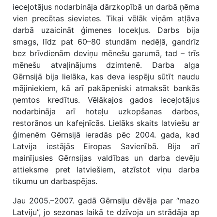
ieceļotājus nodarbināja dārzkopībā un darbā ņēma
vien precētas sievietes. Tikai vēlāk viņām atļāva
darbā uzaicināt ģimenes locekļus. Darbs bija
smags, līdz pat 60–80 stundām nedēļā, gandrīz
bez brīvdienām deviņu mēnešu garumā, tad – trīs
mēnešu atvaļinājums dzimtenē. Darba alga
Gērnsijā bija lielāka, kas deva iespēju sūtīt naudu
mājiniekiem, kā arī pakāpeniski atmaksāt bankās
ņemtos kredītus. Vēlākajos gados ieceļotājus
nodarbināja arī hoteļu uzkopšanas darbos,
restorānos un kafejnīcās. Lielāks skaits latviešu ar
ģimenēm Gērnsijā ieradās pēc 2004. gada, kad
Latvija iestājās Eiropas Savienībā. Bija arī
mainījusies Gērnsijas valdības un darba devēju
attieksme pret latviešiem, atzīstot viņu darba
tikumu un darbaspējas.
Jau 2005.–2007. gadā Gērnsiju dēvēja par “mazo
Latviju”, jo sezonas laikā te dzīvoja un strādāja ap