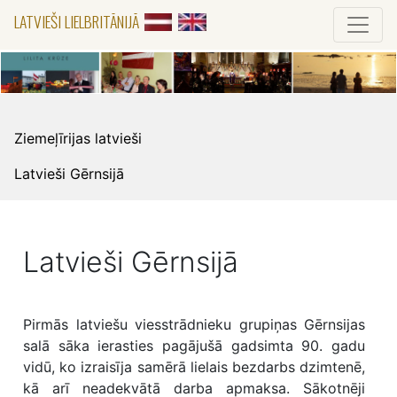
LATVIEŠI LIELBRITĀNIJĀ
Ziemeļīrijas latvieši
Latvieši Gērnsijā
Latvieši Gērnsijā
Pirmās latviešu viesstrādnieku grupiņas Gērnsijas
salā sāka ierasties pagājušā gadsimta 90. gadu
vidū, ko izraisīja samērā lielais bezdarbs dzimtenē,
kā arī neadekvātā darba apmaksa. Sākotnēji