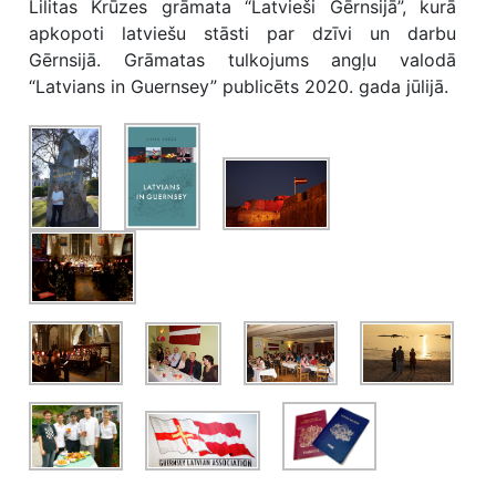
Lilitas Krūzes grāmata “Latvieši Gērnsijā”, kurā
apkopoti latviešu stāsti par dzīvi un darbu
Gērnsijā. Grāmatas tulkojums angļu valodā
“Latvians in Guernsey” publicēts 2020. gada jūlijā.