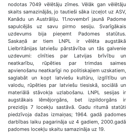
nodotas 7049 vēlētāju zīmes. Vēlāk gan vēlētāju
skaits samazinājās, jo tautieši sāka izceļot uz ASV,
Kanādu un Austrāliju. 11.novembrī jaunā Padome
sapulcējās uz savu pirmo sesiju. Svarīgākais
uzdevums bija pieņemt Padomes statūtus.
Saskaņā ar tiem LNPL ir vēlēta augstākā
Lielbritānijas latviešu pārstāvība un tās galvenie
uzdevumi: cīnīties par Latvijas brīvību un
neatkarību, rūpēties par trimdas saimes
apvienošanu neatkarīgi no politiskajiem uzskatiem,
saglabāt un kopt latviešu kultūru, izglītību un
valodu, rūpēties par latviešu tiesiskā, sociālā un
materiālā stāvokļa uzlabošanu. LNPL sesijas ir
augstākais lēmējorgāns, bet izpildorgāns ir
prezidijs 7 locekļu sastāvā. Gadu ritumā statūti
piedzīvoja dažas izmaiņas; 1964. gadā padomes
darbības laiku pagarināja uz 4 gadiem, 2000.gadā
padomes locekļu skaitu samazināja uz 19.