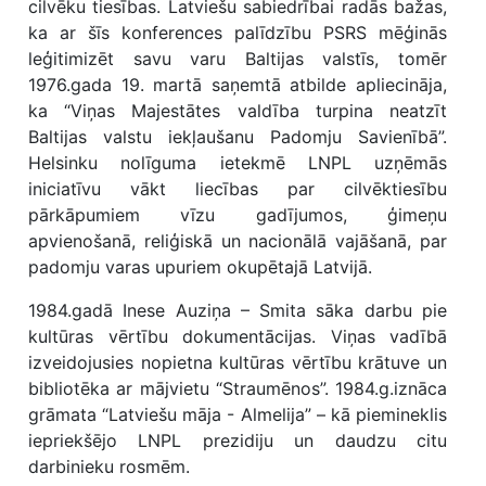
cilvēku tiesības. Latviešu sabiedrībai radās bažas,
ka ar šīs konferences palīdzību PSRS mēģinās
leģitimizēt savu varu Baltijas valstīs, tomēr
1976.gada 19. martā saņemtā atbilde apliecināja,
ka “Viņas Majestātes valdība turpina neatzīt
Baltijas valstu iekļaušanu Padomju Savienībā”.
Helsinku nolīguma ietekmē LNPL uzņēmās
iniciatīvu vākt liecības par cilvēktiesību
pārkāpumiem vīzu gadījumos, ģimeņu
apvienošanā, reliģiskā un nacionālā vajāšanā, par
padomju varas upuriem okupētajā Latvijā.
1984.gadā Inese Auziņa – Smita sāka darbu pie
kultūras vērtību dokumentācijas. Viņas vadībā
izveidojusies nopietna kultūras vērtību krātuve un
bibliotēka ar mājvietu “Straumēnos”. 1984.g.iznāca
grāmata “Latviešu māja - Almelija” – kā piemineklis
iepriekšējo LNPL prezidiju un daudzu citu
darbinieku rosmēm.