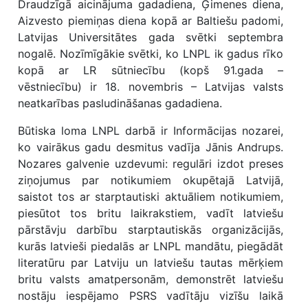
Draudzīgā aicinājuma gadadiena, Ģimenes diena,
Aizvesto piemiņas diena kopā ar Baltiešu padomi,
Latvijas Universitātes gada svētki septembra
nogalē. Nozīmīgākie svētki, ko LNPL ik gadus rīko
kopā ar LR sūtniecību (kopš 91.gada –
vēstniecību) ir 18. novembris – Latvijas valsts
neatkarības pasludināšanas gadadiena.
Būtiska loma LNPL darbā ir Informācijas nozarei,
ko vairākus gadu desmitus vadīja Jānis Andrups.
Nozares galvenie uzdevumi: regulāri izdot preses
ziņojumus par notikumiem okupētajā Latvijā,
saistot tos ar starptautiski aktuāliem notikumiem,
piesūtot tos britu laikrakstiem, vadīt latviešu
pārstāvju darbību starptautiskās organizācijās,
kurās latvieši piedalās ar LNPL mandātu, piegādāt
literatūru par Latviju un latviešu tautas mērķiem
britu valsts amatpersonām, demonstrēt latviešu
nostāju iespējamo PSRS vadītāju vizīšu laikā