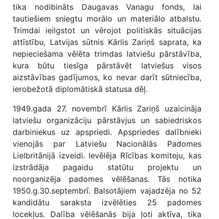
tika nodibināts Daugavas Vanagu fonds, lai
tautiešiem sniegtu morālo un materiālo atbalstu.
Trimdai ieilgstot un vērojot politiskās situācijas
attīstību, Latvijas sūtnis Kārlis Zariņš saprata, ka
nepieciešama vēlēta trimdas latviešu pārstāvība,
kura būtu tiesīga pārstāvēt latviešus visos
aizstāvības gadījumos, ko nevar darīt sūtniecība,
ierobežotā diplomātiskā statusa dēļ.
1949.gada 27. novembrī Kārlis Zariņš uzaicināja
latviešu organizāciju pārstāvjus un sabiedriskos
darbiniekus uz apspriedi. Apspriedes dalībnieki
vienojās par Latviešu Nacionālās Padomes
Lielbritānijā izveidi. Ievēlēja Rīcības komiteju, kas
izstrādāja pagaidu statūtu projektu un
noorganizēja padomes vēlēšanas. Tās notika
1950.g.30.septembrī. Balsotājiem vajadzēja no 52
kandidātu saraksta izvēlēties 25 padomes
locekļus. Dalība vēlēšanās bija ļoti aktīva, tika