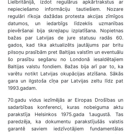
Lielbritānijā, izdot regulārus apkārtrakstus ar
nepieciešamo informāciju tautiešiem. Nozare
regulāri rīkoja dažādas protesta akcijas zīmīgos
datumos, un iedarbīgs līdzeklis uzmanības
pievēršanai bija skrejlapu izplatīšana. Nopietnas
bažas par Latvijas de jure statusu radās 60.
gados, kad tika aktualizēts jautājums par britu
pilsoņu prasībām pret Baltijas valstīm un eventuālu
šo prasību segšanu no Londonā iesaldētajiem
Baltijas valstu fondiem. Bažas bija arī par to, ka
varētu notikt Latvijas okupācijas atzīšana. Sākās
gara un ilgstoša cīņa par Latvijas zeltu līdz pat
1993.gadam.
70.gadu vidus iezīmējās ar Eiropas Drošības un
sadarbības konferenci, kuras nobeiguma aktu
parakstīja Helsinkos 1975.gada 1.augustā. Tas
paredzēja, ka dokumentu parakstījušās valstis
garantē saviem iedzīvotājiem fundamentālas