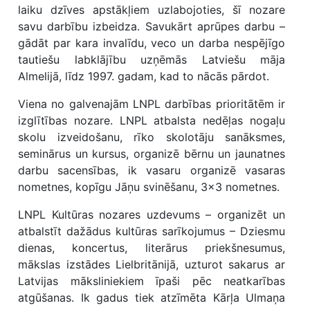
laiku dzīves apstākļiem uzlabojoties, šī nozare
savu darbību izbeidza. Savukārt aprūpes darbu –
gādāt par kara invalīdu, veco un darba nespējīgo
tautiešu labklājību uzņēmās Latviešu māja
Almelijā, līdz 1997. gadam, kad to nācās pārdot.
Viena no galvenajām LNPL darbības prioritātēm ir
izglītības nozare. LNPL atbalsta nedēļas nogaļu
skolu izveidošanu, rīko skolotāju sanāksmes,
seminārus un kursus, organizē bērnu un jaunatnes
darbu sacensības, ik vasaru organizē vasaras
nometnes, kopīgu Jāņu svinēšanu, 3x3 nometnes.
LNPL Kultūras nozares uzdevums – organizēt un
atbalstīt dažādus kultūras sarīkojumus – Dziesmu
dienas, koncertus, literārus priekšnesumus,
mākslas izstādes Lielbritānijā, uzturot sakarus ar
Latvijas māksliniekiem īpaši pēc neatkarības
atgūšanas. Ik gadus tiek atzīmēta Kārļa Ulmaņa