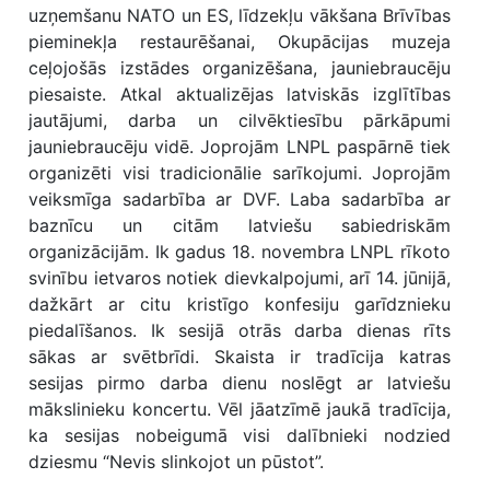
uzņemšanu NATO un ES, līdzekļu vākšana Brīvības
pieminekļa restaurēšanai, Okupācijas muzeja
ceļojošās izstādes organizēšana, jauniebraucēju
piesaiste. Atkal aktualizējas latviskās izglītības
jautājumi, darba un cilvēktiesību pārkāpumi
jauniebraucēju vidē. Joprojām LNPL paspārnē tiek
organizēti visi tradicionālie sarīkojumi. Joprojām
veiksmīga sadarbība ar DVF. Laba sadarbība ar
baznīcu un citām latviešu sabiedriskām
organizācijām. Ik gadus 18. novembra LNPL rīkoto
svinību ietvaros notiek dievkalpojumi, arī 14. jūnijā,
dažkārt ar citu kristīgo konfesiju garīdznieku
piedalīšanos. Ik sesijā otrās darba dienas rīts
sākas ar svētbrīdi. Skaista ir tradīcija katras
sesijas pirmo darba dienu noslēgt ar latviešu
mākslinieku koncertu. Vēl jāatzīmē jaukā tradīcija,
ka sesijas nobeigumā visi dalībnieki nodzied
dziesmu “Nevis slinkojot un pūstot”.