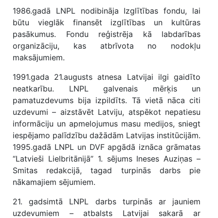
1986.gadā LNPL nodibināja Izglītības fondu, lai
būtu vieglāk finansēt izglītības un kultūras
pasākumus. Fondu reģistrēja kā labdarības
organizāciju, kas atbrīvota no nodokļu
maksājumiem.
1991.gada 21.augusts atnesa Latvijai ilgi gaidīto
neatkarību. LNPL galvenais mērķis un
pamatuzdevums bija izpildīts. Tā vietā nāca citi
uzdevumi – aizstāvēt Latviju, atspēkot nepatiesu
informāciju un apmelojumus masu medijos, sniegt
iespējamo palīdzību dažādām Latvijas institūcijām.
1995.gadā LNPL un DVF apgādā iznāca grāmatas
“Latvieši Lielbritānijā” 1. sējums Ineses Auziņas –
Smitas redakcijā, tagad turpinās darbs pie
nākamajiem sējumiem.
21. gadsimtā LNPL darbs turpinās ar jauniem
uzdevumiem – atbalsts Latvijai sakarā ar