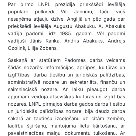
Par pirmo LNPL prezidija priekšsēdi ievēlēja
populāro pulkvedi Vili Janumu, taču viņš
nesaņēma atļauju dzīvei Anglijā un pēc gada par
priekšsēdi ievēlēja Augustu Abakuku. A. Abakuks
vadīja padomi līdz 1985. gadam. Vēl padomi
vadījuši Jānis Ranka, Andris Abakuks, Andrejs
Ozoliņš, Lilija Zobens.
Saskaņā ar statūtiem Padomes darbs veicams
šādās nozarēs: informācijas, aprūpes, kultūras un
izglītības, darba tiesību un juridiskās palīdzības,
administratīvā nozare un sekretariāts, finanču un
saimnieciskā nozare. Ar laiku pieaugot darba
apjomam veidoja atsevišķas kultūras un izglītības
nozares. LNPL pirmajos darba gados darba tiesību
un juridiskās palīdzības nozarei bija daudz darba
sakarā ar tautiešu izceļošanu uz citām zemēm,
laulību šķiršanu, mantojuma lietu kārtošanu, ar
pavalstniecības maiņu, dokumentu tulkošanu. Ar