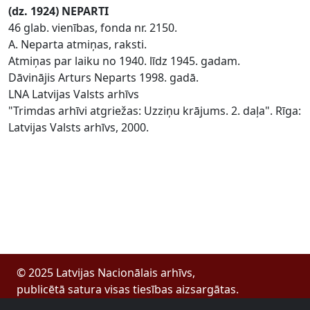
(dz. 1924) NEPARTI
46 glab. vienības, fonda nr. 2150.
A. Neparta atmiņas, raksti.
Atmiņas par laiku no 1940. līdz 1945. gadam.
Dāvinājis Arturs Neparts 1998. gadā.
LNA Latvijas Valsts arhīvs
"Trimdas arhīvi atgriežas: Uzziņu krājums. 2. daļa". Rīga:
Latvijas Valsts arhīvs, 2000.
© 2025 Latvijas Nacionālais arhīvs,
publicētā satura visas tiesības aizsargātas.