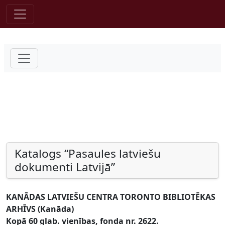
Pāriet uz saturu
Katalogs “Pasaules latviešu
dokumenti Latvijā”
KANĀDAS LATVIEŠU CENTRA TORONTO BIBLIOTĒKAS
ARHĪVS (Kanāda)
Kopā 60 glab. vienības, fonda nr. 2622.